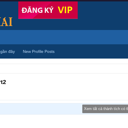
 gần đây
New Profile Posts
t2
Xem tất cả thành tích có 