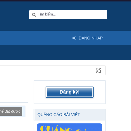
ĐĂNG NHẬP
Đăng ký!
thể đạt được
QUẢNG CÁO BÀI VIẾT