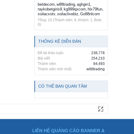
betdecom
w88trading
aghgin1
,
,
,
raykobetgiris9
kg999qxcom
hlx79fun
,
,
,
xoilacxotv
xoilaclivebiz
Go88nlcom
,
,
Tổng: 10 (Thành viên: 9, Khách: 1, Bots:
0)
THỐNG KÊ DIỄN ĐÀN
Đề tài thảo luận:
238,778
Bài viết:
254,210
Thành viên:
84,493
Thành viên mới nhất:
w88trading
CÓ THỂ BẠN QUAN TÂM
LIÊN HỆ QUẢNG CÁO BANNER &