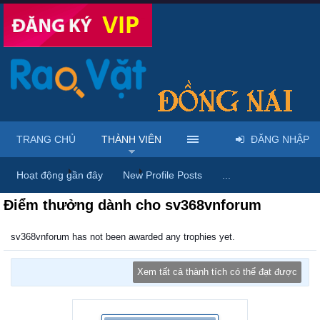
TRANG CHỦ
THÀNH VIÊN
ĐĂNG NHẬP
Trang chủ
Thành viên
sv368vnforum
Hoạt động gần đây
New Profile Posts
...
Điểm thưởng dành cho sv368vnforum
sv368vnforum has not been awarded any trophies yet.
Xem tất cả thành tích có thể đạt được