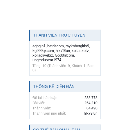
THÀNH VIÊN TRỰC TUYẾN
aghgin1
betdecom
raykobetgiris9
,
,
,
kg999qxcom
hlx79fun
xoilacxotv
,
,
,
xoilaclivebiz
Go88nlcom
,
,
ungrodusear1974
Tổng: 10 (Thành viên: 9, Khách: 1, Bots:
0)
THỐNG KÊ DIỄN ĐÀN
Đề tài thảo luận:
238,778
Bài viết:
254,210
Thành viên:
84,490
Thành viên mới nhất:
hlx79fun