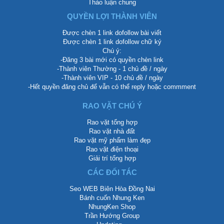
Thảo luận chung
QUYỀN LỢI THÀNH VIÊN
Được chèn 1 link dofollow bài viết
Được chèn 1 link dofollow chữ ký
Chú ý:
-Đăng 3 bài mới có quyền chèn link
-Thành viên Thường - 1 chủ đề / ngày
-Thành viên VIP - 10 chủ đề / ngày
-Hết quyền đăng chủ để vẫn có thể reply hoặc commment
RAO VẶT CHÚ Ý
Rao vặt tổng hợp
Rao vặt nhà đất
Rao vặt mỹ phẩm làm đẹp
Rao vặt điện thoại
Giải trí tổng hợp
CÁC ĐỐI TÁC
Seo WEB Biên Hòa Đồng Nai
Bánh cuốn Nhung Ken
NhungKen Shop
Trần Hướng Group