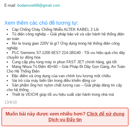
E-mail:
bodamviet68@gmail.com
Xem thêm các chủ đề tương tự:
Cáp Chống Cháy Chống Nhiễu ALTEK KABEL 2 Lõi
Tủ điện công nghiệp – Giải pháp bảo vệ và vận hành hệ thống điện
an toàn
Rơ le trung gian 220V là gì? Ứng dụng trong hệ thống điện công
nghiệp
PLC Siemens S7-1200 6ES7 214-1BG40 - Tối ưu hiệu quả cho dây
chuyền tự động hóa
Cung cấp phụ tùng máy in phun FAST JET chính hãng, giá tốt
Máng Nhựa Tủ Điện 40×60 – Giải Pháp Đi Dây Gọn Gàng, An Toàn
Cho Hệ Thống Điện
Đặc điểm và ứng dụng của van chỉnh lưu lượng một chiều
Vai trò của máy biến tần trong điều khiển động cơ
Sản phẩm ống hơi nylon chất lượng cao – Giải pháp đáng tin cậy
cho hệ thống...
Thiết bị VEICHI giúp tối ưu hiệu suất vận hành trong nhà má
13/9/18
Muốn bài này được xem nhiều hơn?
Click để sử dụng
Dịch vụ Đẩy tin