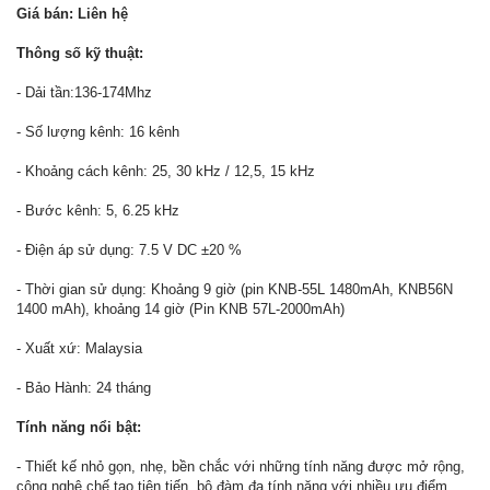
Giá bán: Liên hệ
Thông số kỹ thuật:
- Dải tần:136-174Mhz
- Số lượng kênh: 16 kênh
- Khoảng cách kênh: 25, 30 kHz / 12,5, 15 kHz
- Bước kênh: 5, 6.25 kHz
- Điện áp sử dụng: 7.5 V DC ±20 %
- Thời gian sử dụng: Khoảng 9 giờ (pin KNB-55L 1480mAh, KNB56N
1400 mAh), khoảng 14 giờ (Pin KNB 57L-2000mAh)
- Xuất xứ: Malaysia
- Bảo Hành: 24 tháng
Tính năng nổi bật:
- Thiết kế nhỏ gọn, nhẹ, bền chắc với những tính năng được mở rộng,
công nghệ chế tạo tiên tiến, bộ đàm đa tính năng với nhiều ưu điểm