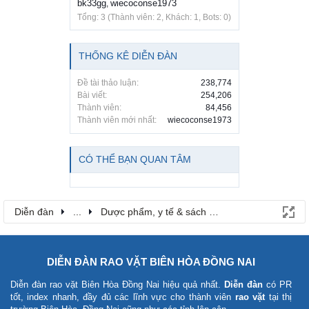
bk33gg
wiecoconse1973
,
Tổng: 3 (Thành viên: 2, Khách: 1, Bots: 0)
THỐNG KÊ DIỄN ĐÀN
Đề tài thảo luận:
238,774
Bài viết:
254,206
Thành viên:
84,456
Thành viên mới nhất:
wiecoconse1973
CÓ THỂ BẠN QUAN TÂM
Diễn đàn
...
Dược phẩm, y tế & sách báo
DIỄN ĐÀN RAO VẶT BIÊN HÒA ĐỒNG NAI
Diễn đàn rao vặt Biên Hòa Đồng Nai
hiệu quả nhất.
Diễn đàn
có PR
tốt, index nhanh, đầy đủ các lĩnh vực cho thành viên
rao vặt
tại thị