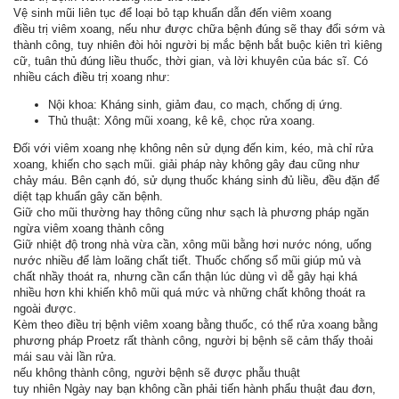
Vệ sinh mũi liên tục để loại bỏ tạp khuẩn dẫn đến viêm xoang
điều trị viêm xoang, nếu như được chữa bệnh đúng sẽ thay đổi sớm và
thành công, tuy nhiên đòi hỏi người bị mắc bệnh bắt buộc kiên trì kiêng
cữ, tuân thủ đúng liều thuốc, thời gian, và lời khuyên của bác sĩ. Có
nhiều cách điều trị xoang như:
Nội khoa: Kháng sinh, giảm đau, co mạch, chống dị ứng.
Thủ thuật: Xông mũi xoang, kê kê, chọc rửa xoang.
Đối với viêm xoang nhẹ không nên sử dụng đến kim, kéo, mà chỉ rửa
xoang, khiến cho sạch mũi. giải pháp này không gây đau cũng như
chảy máu. Bên cạnh đó, sử dụng thuốc kháng sinh đủ liều, đều đặn để
diệt tạp khuẩn gây căn bệnh.
Giữ cho mũi thường hay thông cũng như sạch là phương pháp ngăn
ngừa viêm xoang thành công
Giữ nhiệt độ trong nhà vừa cần, xông mũi bằng hơi nước nóng, uống
nước nhiều để làm loãng chất tiết. Thuốc chống sổ mũi giúp mủ và
chất nhầy thoát ra, nhưng cần cẩn thận lúc dùng vì dễ gây hại khá
nhiều hơn khi khiến khô mũi quá mức và những chất không thoát ra
ngoài được.
Kèm theo điều trị bệnh viêm xoang bằng thuốc, có thể rửa xoang bằng
phương pháp Proetz rất thành công, người bị bệnh sẽ cảm thấy thoải
mái sau vài lần rửa.
nếu không thành công, người bệnh sẽ được phẫu thuật
tuy nhiên Ngày nay bạn không cần phải tiến hành phẩu thuật đau đơn,