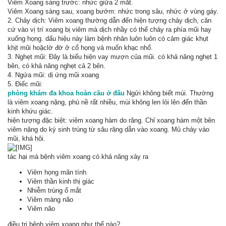
Viêm Xoang sàng trước: nhức giữa 2 mắt.
Viêm Xoang sàng sau, xoang bướm: nhức trong sâu, nhức ở vùng gáy.
2. Chảy dịch: Viêm xoang thường dẫn đến hiện tượng chảy dịch, căn
cứ vào vị trí xoang bị viêm mà dịch nhầy có thể chảy ra phía mũi hay
xuống họng. dấu hiệu này làm bệnh nhân luôn luôn có cảm giác khụt
khịt mũi hoặclờ đờ ở cổ họng và muốn khạc nhổ.
3. Nghẹt mũi: Đây là biểu hiện vay mượn của mũi. có khả năng nghẹt 1
bên, có khả năng nghẹt cả 2 bên.
4. Ngứa mũi: dị ứng mũi xoang
5. Điếc mũi:
phòng khám đa khoa hoàn cầu ở đâu
Ngửi không biết mùi. Thường
là viêm xoang nặng, phù nề rất nhiều, mùi không len lỏi lên đến thần
kinh khứu giác.
hiện tượng đặc biệt: viêm xoang hàm do răng. Chỉ xoang hàm một bên
viêm nặng do ký sinh trùng từ sâu răng dẫn vào xoang. Mủ chảy vào
mũi, khá hôi.
tác hại mà bệnh viêm xoang có khả năng xảy ra
Viêm họng mãn tính
Viêm thần kinh thị giác
Nhiễm trùng ổ mắt
Viêm màng não
Viêm não
điều trị bệnh viêm xoang như thế nào?