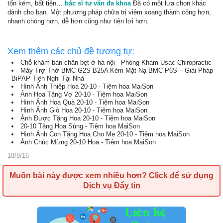
tốn kém, bất tiện…
bác sĩ tư vấn đa khoa
Đã có một lưa chọn khác
dành cho bạn. Một phương pháp chữa trị viêm xoang thành công hơn,
nhanh chóng hơn, dễ hơn cũng như tiện lợi hơn.
Xem thêm các chủ đề tương tự:
Chỗ khám bàn chân bẹt ở hà nội - Phòng Khám Usac Chiropractic
Máy Trợ Thở BMC G2S B25A Kèm Mặt Nạ BMC P6S – Giải Pháp
BiPAP Tiện Nghi Tại Nhà
Hình Ảnh Thiệp Hoa 20-10 - Tiệm hoa MaiSon
Ảnh Hoa Tặng Vợ 20-10 - Tiệm hoa MaiSon
Hình Ảnh Hoa Quà 20-10 - Tiệm hoa MaiSon
Hình Ảnh Giỏ Hoa 20-10 - Tiệm hoa MaiSon
Ảnh Được Tặng Hoa 20-10 - Tiệm hoa MaiSon
20-10 Tặng Hoa Súng - Tiệm hoa MaiSon
Hình Ảnh Con Tặng Hoa Cho Mẹ 20-10 - Tiệm hoa MaiSon
Ảnh Chúc Mừng 20-10 Hoa - Tiệm hoa MaiSon
18/8/16
Muốn bài này được xem nhiều hơn?
Click để sử dụng
Dịch vụ Đẩy tin