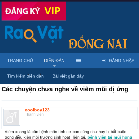
TRANG CHỦ
DIỄN ĐÀN
ĐĂNG NHẬP
Diễn đàn
...
Dược phẩm, y tế & sách báo
Tìm kiếm diễn đàn
Bài viết gần đây
Các chuyện chưa nghe về viêm mũi dị ứng
coolboy123
Thành viên
Viêm xoang là căn bệnh mãn tính cơ bản cũng như hay bị bắt buộc
trong điều kiện môi trường sinh hoạt Hiện tại.
bệnh viện tai mũi họng