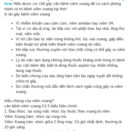
hcm
Hiểu được cơ chế gây căn bệnh viêm xoang để có cách phòng
tránh và trị bệnh viêm xoang kịp thời.
lý do gây bệnh viêm xoang
Vì nhiễm khuẩn sau cảm cúm, viêm amidan hay viêm VA.
Tại vì cơ địa dị ứng, do tiếp xúc với phấn hoa, bụi nhà, lông thú,
mạt, nấm mốc.
Vì hít cần bào tử nấm trong không khí, lúc vào xoang, gặp điều
kiện thuận lợi phát triển thành viêm xoang do nấm.
khi tiếp xúc thường xuyên với hóa chất cũng có thể gây ra viêm
xoang.
Lý do việc lạm dụng những dòng thuốc kháng sinh trong trị bệnh
các căn bệnh đặc biệt là dùng thuốc aspirin tuy nhiên không
dung nạp thuốc.
Do biến chứng của sâu răng hàm trên lâu ngày tuyệt đối không
chữa trị gây.
Do chấn thương mũi dẫn đến lệch vách ngăn cũng gây ra viêm
xoang.
triệu chứng của viêm xoang?
căn bệnh viêm xoang Có 5 biểu hiện chính:
1. Đau nhức: tại vùng mắc nhức tùy thuộc theo xoang bị viêm:
Viêm Xoang hàm: nhức tại vùng má.
Viêm Xoang trán: nhức giữa 2 lông mày. Có giờ nhất định, thường là
10 giờ sáng.