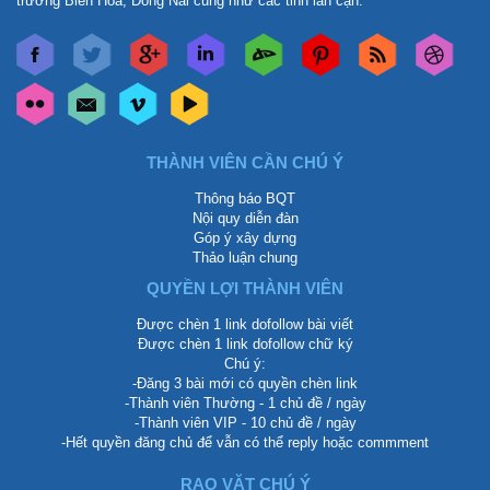
trường Biên Hòa, Đồng Nai cũng như các tỉnh lân cận.
THÀNH VIÊN CẦN CHÚ Ý
Thông báo BQT
Nội quy diễn đàn
Góp ý xây dựng
Thảo luận chung
QUYỀN LỢI THÀNH VIÊN
Được chèn 1 link dofollow bài viết
Được chèn 1 link dofollow chữ ký
Chú ý:
-Đăng 3 bài mới có quyền chèn link
-Thành viên Thường - 1 chủ đề / ngày
-Thành viên VIP - 10 chủ đề / ngày
-Hết quyền đăng chủ để vẫn có thể reply hoặc commment
RAO VẶT CHÚ Ý