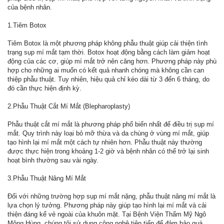
của bệnh nhân.
1.Tiêm Botox
Tiêm Botox là một phương pháp không phẫu thuật giúp cải thiện tình
trạng sụp mí mắt tạm thời. Botox hoạt động bằng cách làm giảm hoạt
động của các cơ, giúp mí mắt trở nên căng hơn. Phương pháp này phù
hợp cho những ai muốn có kết quả nhanh chóng mà không cần can
thiệp phẫu thuật. Tuy nhiên, hiệu quả chỉ kéo dài từ 3 đến 6 tháng, do
đó cần thực hiện định kỳ.
2.Phẫu Thuật Cắt Mí Mắt (Blepharoplasty)
Phẫu thuật cắt mí mắt là phương pháp phổ biến nhất để điều trị sụp mí
mắt. Quy trình này loại bỏ mỡ thừa và da chùng ở vùng mí mắt, giúp
tạo hình lại mí mắt một cách tự nhiên hơn. Phẫu thuật này thường
được thực hiện trong khoảng 1-2 giờ và bệnh nhân có thể trở lại sinh
hoạt bình thường sau vài ngày.
3.Phẫu Thuật Nâng Mí Mắt
Đối với những trường hợp sụp mí mắt nặng, phẫu thuật nâng mí mắt là
lựa chọn lý tưởng. Phương pháp này giúp tạo hình lại mí mắt và cải
thiện đáng kể vẻ ngoài của khuôn mặt. Tại Bệnh Viện Thẩm Mỹ Ngô
Mộng Hùng, chúng tôi sử dụng công nghệ tiên tiến để đảm bảo quá