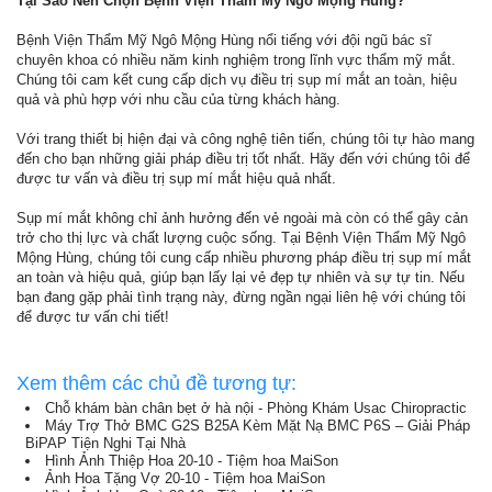
Tại Sao Nên Chọn Bệnh Viện Thẩm Mỹ Ngô Mộng Hùng?
Bệnh Viện Thẩm Mỹ Ngô Mộng Hùng nổi tiếng với đội ngũ bác sĩ
chuyên khoa có nhiều năm kinh nghiệm trong lĩnh vực thẩm mỹ mắt.
Chúng tôi cam kết cung cấp dịch vụ điều trị sụp mí mắt an toàn, hiệu
quả và phù hợp với nhu cầu của từng khách hàng.
Với trang thiết bị hiện đại và công nghệ tiên tiến, chúng tôi tự hào mang
đến cho bạn những giải pháp điều trị tốt nhất. Hãy đến với chúng tôi để
được tư vấn và điều trị sụp mí mắt hiệu quả nhất.
Sụp mí mắt không chỉ ảnh hưởng đến vẻ ngoài mà còn có thể gây cản
trở cho thị lực và chất lượng cuộc sống. Tại Bệnh Viện Thẩm Mỹ Ngô
Mộng Hùng, chúng tôi cung cấp nhiều phương pháp điều trị sụp mí mắt
an toàn và hiệu quả, giúp bạn lấy lại vẻ đẹp tự nhiên và sự tự tin. Nếu
bạn đang gặp phải tình trạng này, đừng ngần ngại liên hệ với chúng tôi
để được tư vấn chi tiết!
Xem thêm các chủ đề tương tự:
Chỗ khám bàn chân bẹt ở hà nội - Phòng Khám Usac Chiropractic
Máy Trợ Thở BMC G2S B25A Kèm Mặt Nạ BMC P6S – Giải Pháp
BiPAP Tiện Nghi Tại Nhà
Hình Ảnh Thiệp Hoa 20-10 - Tiệm hoa MaiSon
Ảnh Hoa Tặng Vợ 20-10 - Tiệm hoa MaiSon