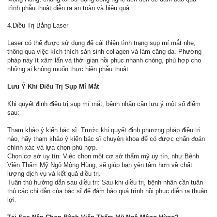
trình phẫu thuật diễn ra an toàn và hiệu quả.
4.Điều Trị Bằng Laser
Laser có thể được sử dụng để cải thiện tình trạng sụp mí mắt nhẹ,
thông qua việc kích thích sản sinh collagen và làm căng da. Phương
pháp này ít xâm lấn và thời gian hồi phục nhanh chóng, phù hợp cho
những ai không muốn thực hiện phẫu thuật.
Lưu Ý Khi Điều Trị Sụp Mí Mắt
Khi quyết định điều trị sụp mí mắt, bệnh nhân cần lưu ý một số điểm
sau:
Tham khảo ý kiến bác sĩ: Trước khi quyết định phương pháp điều trị
nào, hãy tham khảo ý kiến bác sĩ chuyên khoa để có được chẩn đoán
chính xác và lựa chọn phù hợp.
Chọn cơ sở uy tín: Việc chọn một cơ sở thẩm mỹ uy tín, như Bệnh
Viện Thẩm Mỹ Ngô Mộng Hùng, sẽ giúp bạn yên tâm hơn về chất
lượng dịch vụ và kết quả điều trị.
Tuân thủ hướng dẫn sau điều trị: Sau khi điều trị, bệnh nhân cần tuân
thủ các chỉ dẫn của bác sĩ để đảm bảo quá trình hồi phục diễn ra thuận
lợi.