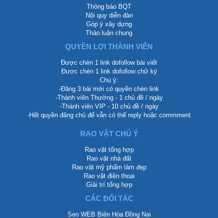
Thông báo BQT
Nội quy diễn đàn
Góp ý xây dựng
Thảo luận chung
QUYỀN LỢI THÀNH VIÊN
Được chèn 1 link dofollow bài viết
Được chèn 1 link dofollow chữ ký
Chú ý:
-Đăng 3 bài mới có quyền chèn link
-Thành viên Thường - 1 chủ đề / ngày
-Thành viên VIP - 10 chủ đề / ngày
-Hết quyền đăng chủ để vẫn có thể reply hoặc commment
RAO VẶT CHÚ Ý
Rao vặt tổng hợp
Rao vặt nhà đất
Rao vặt mỹ phẩm làm đẹp
Rao vặt điện thoại
Giải trí tổng hợp
CÁC ĐỐI TÁC
Seo WEB Biên Hòa Đồng Nai