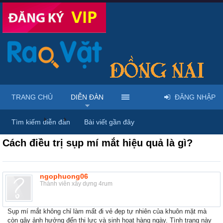
TRANG CHỦ
DIỄN ĐÀN
ĐĂNG NHẬP
Diễn đàn
...
Dược phẩm, y tế & sách báo
Tìm kiếm diễn đàn
Bài viết gần đây
Cách điều trị sụp mí mắt hiệu quả là gì?
ngophuong06
Thành viên xây dựng 4rum
Sụp mí mắt không chỉ làm mất đi vẻ đẹp tự nhiên của khuôn mặt mà
còn gây ảnh hưởng đến thị lực và sinh hoạt hàng ngày. Tình trạng này