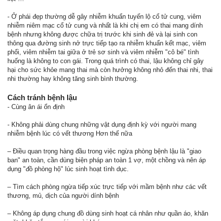
- Ở phái đẹp thường dễ gây nhiễm khuẩn tuyến lộ cổ tử cung, viêm
nhiễm niêm mạc cổ tử cung và nhất là khi chị em có thai mang dính
bệnh nhưng không được chữa trị trước khi sinh đẻ và lại sinh con
thông qua đường sinh nở trực tiếp tạo ra nhiễm khuẩn kết mạc, viêm
phổi, viêm nhiễm tai giữa ở trẻ sơ sinh và viêm nhiễm "cô bé" tình
huống là không to con gái. Trong quá trình có thai, lậu không chỉ gây
hại cho sức khỏe mang thai mà còn hưởng không nhỏ đến thai nhi, thai
nhi thường hay không tăng sinh bình thường.
Cách tránh bệnh lậu
- Cùng ân ái ổn định
- Không phải dùng chung những vật dụng định kỳ với người mang
nhiễm bệnh lúc có vết thương Hơn thế nữa
– Điều quan trọng hàng đầu trong việc ngừa phòng bệnh lậu là "giao
ban" an toàn, cần dùng biện pháp an toàn 1 vợ, một chồng và nên áp
dụng "đồ phòng hộ" lúc sinh hoạt tình dục.
– Tìm cách phòng ngừa tiếp xúc trực tiếp với mầm bệnh như các vết
thương, mủ, dịch của người dính bệnh
– Không áp dụng chung đồ dùng sinh hoạt cá nhân như quần áo, khăn