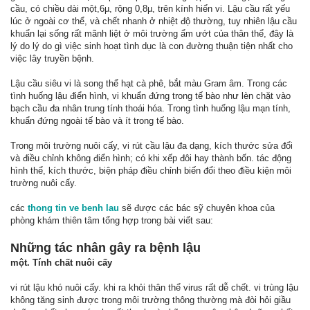
cầu, có chiều dài một,6µ, rộng 0,8µ, trên kính hiển vi. Lậu cầu rất yếu
lúc ở ngoài cơ thể, và chết nhanh ở nhiệt độ thường, tuy nhiên lậu cầu
khuẩn lại sống rất mãnh liệt ở môi trường ẩm ướt của thân thể, đây là
lý do lý do gì việc sinh hoạt tình dục là con đường thuận tiện nhất cho
việc lây truyền bệnh.
Lậu cầu siêu vi là song thể hạt cà phê, bắt màu Gram âm. Trong các
tình huống lậu điển hình, vi khuẩn đứng trong tế bào như lèn chặt vào
bạch cầu đa nhân trung tính thoái hóa. Trong tình huống lậu mạn tính,
khuẩn đứng ngoài tế bào và ít trong tế bào.
Trong môi trường nuôi cấy, vi rút cầu lậu đa dạng, kích thước sửa đổi
và điều chỉnh không điển hình; có khi xếp đôi hay thành bốn. tác động
hình thể, kích thước, biện pháp điều chỉnh biến đổi theo điều kiện môi
trường nuôi cấy.
các
thong tin ve benh lau
sẽ được các bác sỹ chuyên khoa của
phòng khám thiên tâm tổng hợp trong bài viết sau:
Những tác nhân gây ra bệnh lậu
một. Tính chất nuôi cấy
vi rút lậu khó nuôi cấy. khi ra khỏi thân thể virus rất dễ chết. vi trùng lậu
không tăng sinh được trong môi trường thông thường mà đòi hỏi giầu