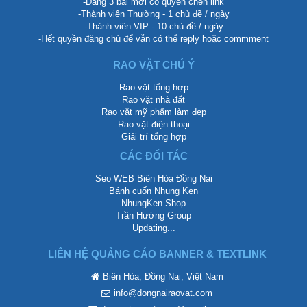
-Đăng 3 bài mới có quyền chèn link
-Thành viên Thường - 1 chủ đề / ngày
-Thành viên VIP - 10 chủ đề / ngày
-Hết quyền đăng chủ để vẫn có thể reply hoặc commment
RAO VẶT CHÚ Ý
Rao vặt tổng hợp
Rao vặt nhà đất
Rao vặt mỹ phẩm làm đẹp
Rao vặt điện thoại
Giải trí tổng hợp
CÁC ĐỐI TÁC
Seo WEB Biên Hòa Đồng Nai
Bánh cuốn Nhung Ken
NhungKen Shop
Trần Hướng Group
Updating...
LIÊN HỆ QUẢNG CÁO BANNER & TEXTLINK
Biên Hòa, Đồng Nai, Việt Nam
info@dongnairaovat.com