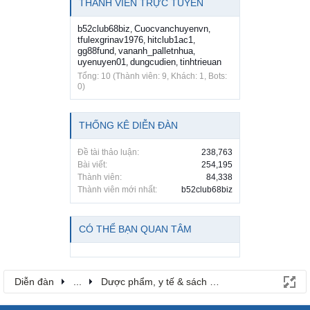
THÀNH VIÊN TRỰC TUYẾN
b52club68biz
Cuocvanchuyenvn
,
,
tfulexgrinav1976
hitclub1ac1
,
,
gg88fund
vananh_palletnhua
,
,
uyenuyen01
dungcudien
tinhtrieuan
,
,
Tổng: 10 (Thành viên: 9, Khách: 1, Bots:
0)
THỐNG KÊ DIỄN ĐÀN
Đề tài thảo luận:
238,763
Bài viết:
254,195
Thành viên:
84,338
Thành viên mới nhất:
b52club68biz
CÓ THỂ BẠN QUAN TÂM
Diễn đàn
...
Dược phẩm, y tế & sách báo