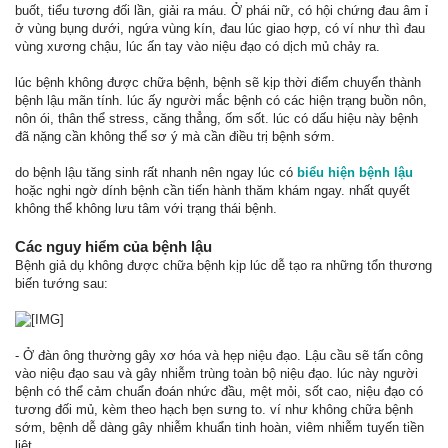
buốt, tiểu tương đối lần, giải ra máu. Ở phái nữ, có hội chứng đau âm ỉ
ở vùng bụng dưới, ngứa vùng kín, đau lúc giao hợp, có ví như thì đau
vùng xương chậu, lúc ấn tay vào niệu đạo có dịch mủ chảy ra.
lúc bệnh không được chữa bệnh, bệnh sẽ kịp thời điểm chuyển thành
bệnh lậu mãn tính. lúc ấy người mắc bệnh có các hiện trạng buồn nôn,
nôn ói, thân thể stress, căng thẳng, ốm sốt. lúc có dấu hiệu này bệnh
đã nặng cần không thể sơ ý mà cần điều trị bệnh sớm.
do bệnh lậu tăng sinh rất nhanh nên ngay lúc có
biểu hiện bệnh lậu
hoặc nghi ngờ dính bệnh cần tiến hành thăm khám ngay. nhất quyết
không thể không lưu tâm với trạng thái bệnh.
Các nguy hiểm của bệnh lậu
Bệnh giả dụ không được chữa bệnh kịp lúc dễ tạo ra những tổn thương
biến tướng sau:
- Ở đàn ông thường gây xơ hóa và hẹp niệu đạo. Lậu cầu sẽ tấn công
vào niệu đạo sau và gây nhiễm trùng toàn bộ niệu đạo. lúc này người
bệnh có thể cảm chuẩn đoán nhức đầu, mệt mỏi, sốt cao, niệu đạo có
tương đối mủ, kèm theo hạch bẹn sưng to. ví như không chữa bệnh
sớm, bệnh dễ dàng gây nhiễm khuẩn tinh hoàn, viêm nhiễm tuyến tiền
liệt …