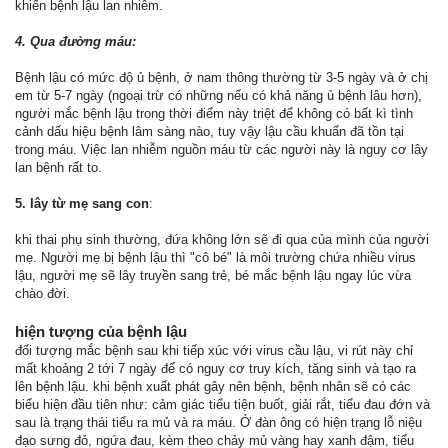
khiến bệnh lậu lan nhiễm.
4. Qua đường máu:
Bệnh lậu có mức độ ủ bệnh, ở nam thông thường từ 3-5 ngày và ở chị
em từ 5-7 ngày (ngoại trừ có những nếu có khả năng ủ bệnh lâu hơn),
người mắc bệnh lậu trong thời điểm này triệt để không có bất kì tình
cảnh dấu hiệu bệnh lâm sàng nào, tuy vậy lậu cầu khuẩn đã tồn tại
trong máu. Việc lan nhiễm nguồn máu từ các người này là nguy cơ lây
lan bệnh rất to.
5. lây từ mẹ sang con
:
khi thai phụ sinh thường, đứa không lớn sẽ đi qua của mình của người
mẹ. Người mẹ bị bệnh lậu thì "cô bé" là môi trường chứa nhiều virus
lậu, người mẹ sẽ lây truyền sang trẻ, bé mắc bệnh lậu ngay lúc vừa
chào đời.
hiện tượng của bệnh lậu
đối tượng mắc bệnh sau khi tiếp xúc với virus cầu lậu, vi rút này chỉ
mất khoảng 2 tới 7 ngày để có nguy cơ truy kích, tăng sinh và tạo ra
lên bệnh lậu. khi bệnh xuất phát gây nên bệnh, bệnh nhân sẽ có các
biểu hiện đầu tiên như: cảm giác tiểu tiện buốt, giải rắt, tiểu đau đớn và
sau là trạng thái tiểu ra mủ và ra máu. Ở đàn ông có hiện trạng lỗ niệu
đạo sưng đỏ, ngứa đau, kèm theo chảy mủ vàng hay xanh đậm, tiểu