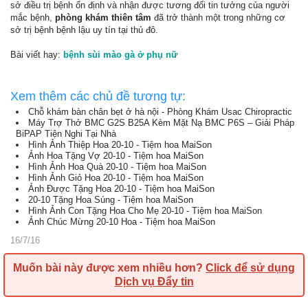
sở điều trị bệnh ổn định và nhận được tương đối tin tưởng của người
mắc bệnh,
phòng khám thiên tâm
đã trở thành một trong những cơ
sở trị bệnh bệnh lậu uy tín tại thủ đô.
Bài viết hay:
bệnh sùi mào gà ở phụ nữ
Xem thêm các chủ đề tương tự:
Chỗ khám bàn chân bẹt ở hà nội - Phòng Khám Usac Chiropractic
Máy Trợ Thở BMC G2S B25A Kèm Mặt Nạ BMC P6S – Giải Pháp
BiPAP Tiện Nghi Tại Nhà
Hình Ảnh Thiệp Hoa 20-10 - Tiệm hoa MaiSon
Ảnh Hoa Tặng Vợ 20-10 - Tiệm hoa MaiSon
Hình Ảnh Hoa Quà 20-10 - Tiệm hoa MaiSon
Hình Ảnh Giỏ Hoa 20-10 - Tiệm hoa MaiSon
Ảnh Được Tặng Hoa 20-10 - Tiệm hoa MaiSon
20-10 Tặng Hoa Súng - Tiệm hoa MaiSon
Hình Ảnh Con Tặng Hoa Cho Mẹ 20-10 - Tiệm hoa MaiSon
Ảnh Chúc Mừng 20-10 Hoa - Tiệm hoa MaiSon
16/7/16
Muốn bài này được xem nhiều hơn?
Click để sử dụng
Dịch vụ Đẩy tin