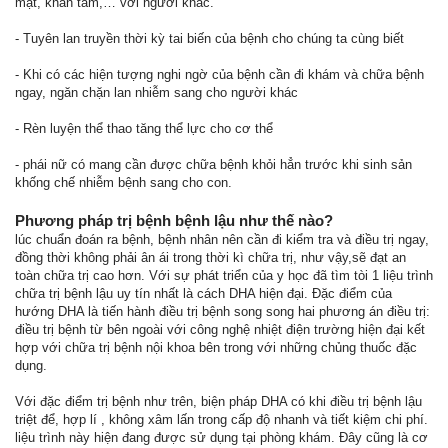
mặt, khăn tắm,… với người khác.
- Tuyên lan truyền thời kỳ tai biến của bệnh cho chúng ta cùng biết
- Khi có các hiện tượng nghi ngờ của bệnh cần đi khám và chữa bệnh
ngay, ngăn chặn lan nhiễm sang cho người khác
- Rèn luyện thể thao tăng thể lực cho cơ thể
- phái nữ có mang cần được chữa bệnh khỏi hẳn trước khi sinh sản
khống chế nhiễm bệnh sang cho con.
Phương pháp trị bệnh bệnh lậu như thế nào?
lúc chuẩn đoán ra bệnh, bệnh nhân nên cần đi kiểm tra và điều trị ngay,
đồng thời không phải ân ái trong thời kì chữa trị, như vậy,sẽ đạt an
toàn chữa trị cao hơn. Với sự phát triển của y học đã tìm tòi 1 liệu trình
chữa trị bệnh lậu uy tín nhất là cách DHA hiện đại. Đặc điểm của
hướng DHA là tiến hành điều trị bệnh song song hai phương án điều trị:
điều trị bệnh từ bên ngoài với công nghệ nhiệt điện trường hiện đại kết
hợp với chữa trị bệnh nội khoa bên trong với những chủng thuốc đặc
dụng.
Với đặc điểm trị bệnh như trên, biện pháp DHA có khi điều trị bệnh lậu
triệt để, hợp lí , không xâm lấn trong cấp độ nhanh và tiết kiệm chi phí.
liệu trình này hiện đang được sử dụng tại phòng khám. Đây cũng là cơ