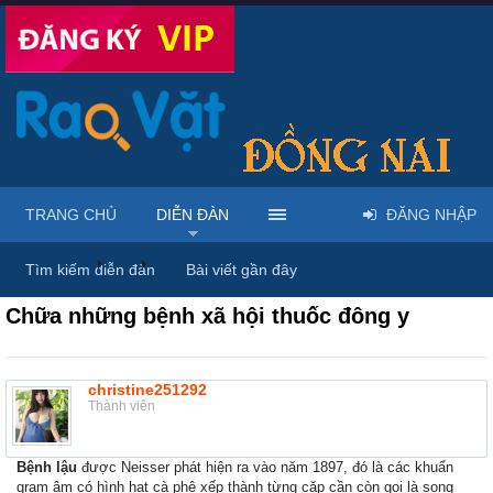
TRANG CHỦ
DIỄN ĐÀN
ĐĂNG NHẬP
Diễn đàn
...
Dược phẩm, y tế & sách báo
Tìm kiếm diễn đàn
Bài viết gần đây
Chữa những bệnh xã hội thuốc đông y
christine251292
Thành viên
Bệnh lậu
được Neisser phát hiện ra vào năm 1897, đó là các khuẩn
gram âm có hình hạt cà phê xếp thành từng cặp cần còn gọi là song