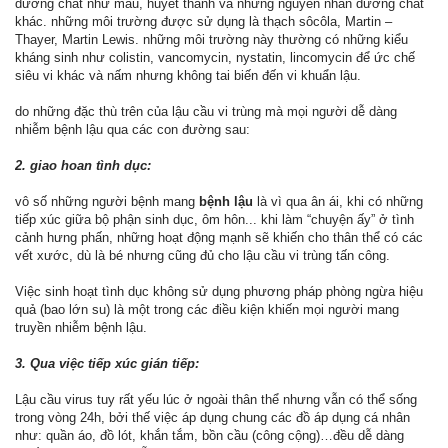
dưỡng chất như máu, huyết thanh và những nguyên nhân dưỡng chất
khác. những môi trường được sử dụng là thạch sôcôla, Martin –
Thayer, Martin Lewis. những môi trường này thường có những kiểu
kháng sinh như colistin, vancomycin, nystatin, lincomycin để ức chế
siêu vi khác và nấm nhưng không tai biến đến vi khuẩn lậu.
do những đặc thù trên của lậu cầu vi trùng mà mọi người dễ dàng
nhiễm bệnh lậu qua các con đường sau:
2. giao hoan tình dục:
vô số những người bệnh mang
bệnh lậu
là vì qua ân ái, khi có những
tiếp xúc giữa bộ phận sinh dục, ôm hôn... khi làm “chuyện ấy” ở tình
cảnh hưng phấn, những hoạt động mạnh sẽ khiến cho thân thể có các
vết xước, dù là bé nhưng cũng đủ cho lậu cầu vi trùng tấn công.
Việc sinh hoạt tình dục không sử dụng phương pháp phòng ngừa hiệu
quả (bao lớn su) là một trong các điều kiện khiến mọi người mang
truyền nhiễm bệnh lậu.
3. Qua việc tiếp xúc gián tiếp:
Lậu cầu virus tuy rất yếu lúc ở ngoài thân thể nhưng vẫn có thể sống
trong vòng 24h, bởi thế việc áp dụng chung các đồ áp dụng cá nhân
như: quần áo, đồ lót, khắn tắm, bồn cầu (công cộng)…đều dễ dàng