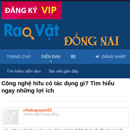
TRANG CHỦ
DIỄN ĐÀN
ĐĂNG NHẬP
Diễn đàn
...
Dược phẩm, y tế & sách báo
Tìm kiếm diễn đàn
Bài viết gần đây
Công nghệ hifu có tác dụng gì? Tìm hiểu
ngay những lợi ích
nhatnguyen01
Thành viên năng động