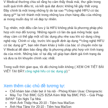
V Medical thường chia sẻ rằng họ cảm thấy thoải mái, thư giãn trong
suốt quá trình điều trị, và kết quả đạt được không hề gây thất vọng.
Đây chính là một trong những lý do tại sao **công nghệ HIFU có tác
dụng gì** lại trở thành một trong những lựa chọn hàng đầu của những
ai mong muốn duy trì vẻ đẹp tự nhiên.
Tuy nhiên, một điều cần lưu ý là HIFU không phải là phương pháp phù
hợp với mọi đối tượng. Những người có làn da quá mỏng hoặc quá
nhạy cảm có thể gặp một số tác dụng phụ nhẹ sau khi sử dụng công
nghệ này. Chính vì vậy, trước khi quyết định áp dụng **công nghệ HIFU
có tác dụng gì**, bạn nên tham khảo ý kiến của bác sĩ chuyên môn tại
V Medical để đảm bảo rằng đây là phương pháp phù hợp với tình trạng
da của mình. Những bác sĩ tại đây sẽ giúp bạn đánh giá tình trạng da
và đưa ra lời khuyên chính xác nhất.
Trong suốt thời gian qua, tôi đã chứng kiến không ( XEM CHI TIẾT BÀI
VIẾT TẠI ĐÂY:
công nghệ hifu có tác dụng gì
) "
Xem thêm các chủ đề tương tự:
Chỗ khám bàn chân bẹt ở hà nội - Phòng Khám Usac Chiropractic
Máy Trợ Thở BMC G2S B25A Kèm Mặt Nạ BMC P6S – Giải Pháp
BiPAP Tiện Nghi Tại Nhà
Hình Ảnh Thiệp Hoa 20-10 - Tiệm hoa MaiSon
Ảnh Hoa Tặng Vợ 20-10 - Tiệm hoa MaiSon