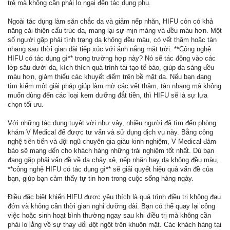
trẻ mà không cần phải lo ngại đến tác dụng phụ.
Ngoài tác dụng làm săn chắc da và giảm nếp nhăn, HIFU còn có khả
năng cải thiện cấu trúc da, mang lại sự mịn màng và đều màu hơn. Một
số người gặp phải tình trạng da không đều màu, có vết thâm hoặc tàn
nhang sau thời gian dài tiếp xúc với ánh nắng mặt trời. **Công nghệ
HIFU có tác dụng gì** trong trường hợp này? Nó sẽ tác động vào các
lớp sâu dưới da, kích thích quá trình tái tạo tế bào, giúp da sáng đều
màu hơn, giảm thiểu các khuyết điểm trên bề mặt da. Nếu bạn đang
tìm kiếm một giải pháp giúp làm mờ các vết thâm, tàn nhang mà không
muốn dùng đến các loại kem dưỡng đắt tiền, thì HIFU sẽ là sự lựa
chọn tối ưu.
Với những tác dụng tuyệt vời như vậy, nhiều người đã tìm đến phòng
khám V Medical để được tư vấn và sử dụng dịch vụ này. Bằng công
nghệ tiên tiến và đội ngũ chuyên gia giàu kinh nghiệm, V Medical đảm
bảo sẽ mang đến cho khách hàng những trải nghiệm tốt nhất. Dù bạn
đang gặp phải vấn đề về da chảy xệ, nếp nhăn hay da không đều màu,
**công nghệ HIFU có tác dụng gì** sẽ giải quyết hiệu quả vấn đề của
bạn, giúp bạn cảm thấy tự tin hơn trong cuộc sống hàng ngày.
Điều đặc biệt khiến HIFU được yêu thích là quá trình điều trị không đau
đớn và không cần thời gian nghỉ dưỡng dài. Bạn có thể quay lại công
việc hoặc sinh hoạt bình thường ngay sau khi điều trị mà không cần
phải lo lắng về sự thay đổi đột ngột trên khuôn mặt. Các khách hàng tại