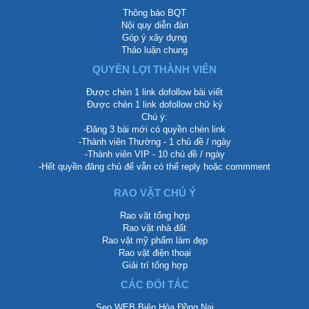
Thông báo BQT
Nội quy diễn đàn
Góp ý xây dựng
Thảo luận chung
QUYỀN LỢI THÀNH VIÊN
Được chèn 1 link dofollow bài viết
Được chèn 1 link dofollow chữ ký
Chú ý:
-Đăng 3 bài mới có quyền chèn link
-Thành viên Thường - 1 chủ đề / ngày
-Thành viên VIP - 10 chủ đề / ngày
-Hết quyền đăng chủ để vẫn có thể reply hoặc commment
RAO VẶT CHÚ Ý
Rao vặt tổng hợp
Rao vặt nhà đất
Rao vặt mỹ phẩm làm đẹp
Rao vặt điện thoại
Giải trí tổng hợp
CÁC ĐỐI TÁC
Seo WEB Biên Hòa Đồng Nai