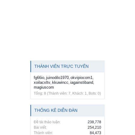
THÀNH VIÊN TRỰC TUYẾN
fg66io
juinodilo1970
okvipiocom1
,
,
,
xoilacxltv
kkuwincc
iagainstiband
,
,
,
magiuscom
Tổng: 8 (Thành viên: 7, Khách: 1, Bots: 0)
THỐNG KÊ DIỄN ĐÀN
Đề tài thảo luận:
238,778
Bài viết:
254,210
Thành viên:
84,473