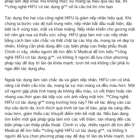
pháp làm đẹp khác mà không thực sự mang lại hiệu quả lâu dài, thì
**công nghệ HIFU có tác dụng gì** sẽ là câu trả lời cho bạn.
Tác dụng thứ hai của công nghệ HIFU là giảm nếp nhăn hiệu quả. Khi
chúng ta bước vào độ tuổi trung niên, nếp nhăn bắt đầu xuất hiện, đặc
biệt là ở vùng trán, mắt và khóe miệng. Nếp nhăn khiến cho gương mặt
trở nên già nua và thiếu sức sống. HIFU giúp làm mờ các nếp nhăn
bằng cách làm săn chắc và thắt chặt lại các lớp da, mang lại vẻ đẹp tự
nhiên, không cần phải dùng đến các biện pháp can thiệp phẫu thuật.
Chính vì vậy, nhiều người đã tìm đến V Medical để tìm hiểu **công
nghệ HIFU có tác dụng gì**, và không ít người đã lựa chọn phương
pháp này để duy trì làn da khỏe mạnh, tươi trẻ mà không cần phải lo
ngại đến tác dụng phụ.
Ngoài tác dụng làm săn chắc da và giảm nếp nhăn, HIFU còn có khả
năng cải thiện cấu trúc da, mang lại sự mịn màng và đều màu hơn. Một
số người gặp phải tình trạng da không đều màu, có vết thâm hoặc tàn
nhang sau thời gian dài tiếp xúc với ánh nắng mặt trời. **Công nghệ
HIFU có tác dụng gì** trong trường hợp này? Nó sẽ tác động vào các
lớp sâu dưới da, kích thích quá trình tái tạo tế bào, giúp da sáng đều
màu hơn, giảm thiểu các khuyết điểm trên bề mặt da. Nếu bạn đang
tìm kiếm một giải pháp giúp làm mờ các vết thâm, tàn nhang đến các
biện pháp can thiệp phẫu thuật. Chính vì vậy, nhiều người đã tìm đến V
Medical để tìm hiểu **công nghệ HIFU có tác dụng gì**, và không ít
người đã lựa chọn phương pháp này để duy trì làn da khỏe mạnh, tươi