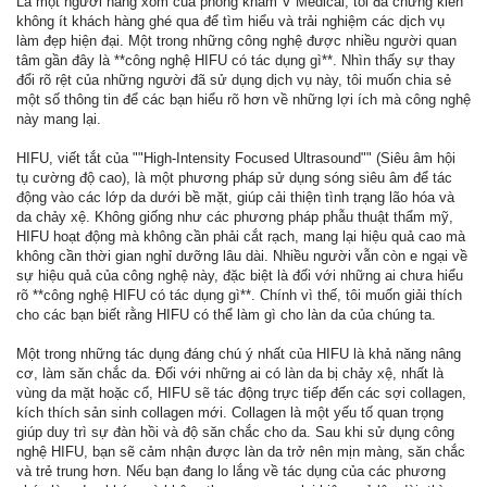
Là một người hàng xóm của phòng khám V Medical, tôi đã chứng kiến
không ít khách hàng ghé qua để tìm hiểu và trải nghiệm các dịch vụ
làm đẹp hiện đại. Một trong những công nghệ được nhiều người quan
tâm gần đây là **công nghệ HIFU có tác dụng gì**. Nhìn thấy sự thay
đổi rõ rệt của những người đã sử dụng dịch vụ này, tôi muốn chia sẻ
một số thông tin để các bạn hiểu rõ hơn về những lợi ích mà công nghệ
này mang lại.
HIFU, viết tắt của ""High-Intensity Focused Ultrasound"" (Siêu âm hội
tụ cường độ cao), là một phương pháp sử dụng sóng siêu âm để tác
động vào các lớp da dưới bề mặt, giúp cải thiện tình trạng lão hóa và
da chảy xệ. Không giống như các phương pháp phẫu thuật thẩm mỹ,
HIFU hoạt động mà không cần phải cắt rạch, mang lại hiệu quả cao mà
không cần thời gian nghỉ dưỡng lâu dài. Nhiều người vẫn còn e ngại về
sự hiệu quả của công nghệ này, đặc biệt là đối với những ai chưa hiểu
rõ **công nghệ HIFU có tác dụng gì**. Chính vì thế, tôi muốn giải thích
cho các bạn biết rằng HIFU có thể làm gì cho làn da của chúng ta.
Một trong những tác dụng đáng chú ý nhất của HIFU là khả năng nâng
cơ, làm săn chắc da. Đối với những ai có làn da bị chảy xệ, nhất là
vùng da mặt hoặc cổ, HIFU sẽ tác động trực tiếp đến các sợi collagen,
kích thích sản sinh collagen mới. Collagen là một yếu tố quan trọng
giúp duy trì sự đàn hồi và độ săn chắc cho da. Sau khi sử dụng công
nghệ HIFU, bạn sẽ cảm nhận được làn da trở nên mịn màng, săn chắc
và trẻ trung hơn. Nếu bạn đang lo lắng về tác dụng của các phương