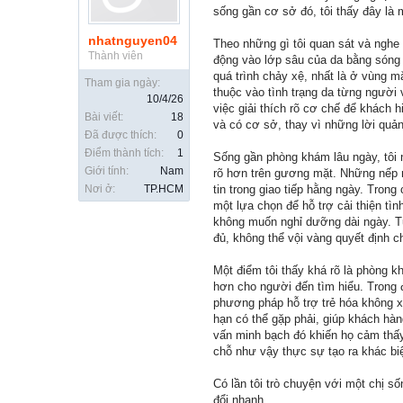
sống gần cơ sở đó, tôi thấy đây là 
nhatnguyen04
Theo những gì tôi quan sát và nghe
Thành viên
động vào lớp sâu của da bằng sóng 
quá trình chảy xệ, nhất là ở vùng m
Tham gia ngày:
thuộc vào tình trạng da từng người
10/4/26
việc giải thích rõ cơ chế để khách 
Bài viết:
18
và có cơ sở, thay vì những lời quả
Đã được thích:
0
Điểm thành tích:
1
Sống gần phòng khám lâu ngày, tôi n
Giới tính:
Nam
rõ hơn trên gương mặt. Những nếp n
Nơi ở:
TP.HCM
tin trong giao tiếp hằng ngày. Tro
một lựa chọn để hỗ trợ cải thiện tì
không muốn nghỉ dưỡng dài ngày. Tu
đủ, không thể vội vàng quyết định c
Một điểm tôi thấy khá rõ là phòng k
hơn cho người đến tìm hiểu. Trong 
phương pháp hỗ trợ trẻ hóa không x
hạn có thể gặp phải, giúp khách hà
vấn minh bạch đó khiến họ cảm thấy 
chỗ như vậy thực sự tạo ra khác biệ
Có lần tôi trò chuyện với một chị s
đổi nhanh.