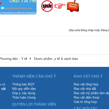
(Bạn phải Đăng nhập hoặc Đăng ký đ
Phương tiện - Y tế
Dược phẩm, y tế & sách báo
THÀNH VIÊN CẦN CHÚ Ý
RAO VẶT CHÚ Ý
n
có
Thông báo BQT
Rao vặt tổng hợp
 vặt
Nội quy diễn đàn
Rao vặt nhà đất
.
Góp ý xây dựng
Rao vặt mỹ phẩm làm đ
Thảo luận chung
Rao vặt điện thoại
Giải trí tổng hợp
QUYỀN LỢI THÀNH VIÊN
CÁC ĐỐI TÁC