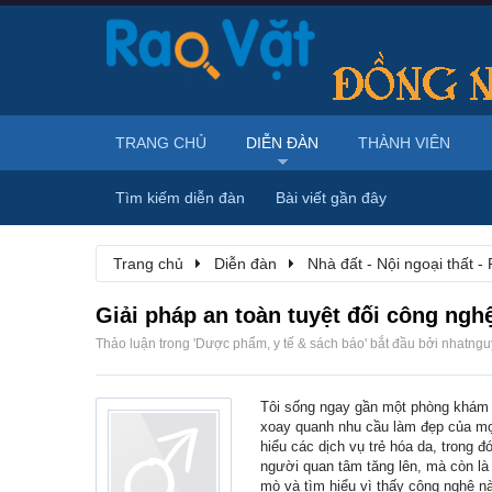
TRANG CHỦ
DIỄN ĐÀN
THÀNH VIÊN
Tìm kiếm diễn đàn
Bài viết gần đây
Trang chủ
Diễn đàn
Nhà đất - Nội ngoại thất - 
Giải pháp an toàn tuyệt đối công ngh
Thảo luận trong '
Dược phẩm, y tế & sách báo
' bắt đầu bởi
nhatng
Tôi sống ngay gần một phòng khám 
xoay quanh nhu cầu làm đẹp của mọi
hiểu các dịch vụ trẻ hóa da, trong đ
người quan tâm tăng lên, mà còn là c
mò và tìm hiểu vì thấy công nghệ n