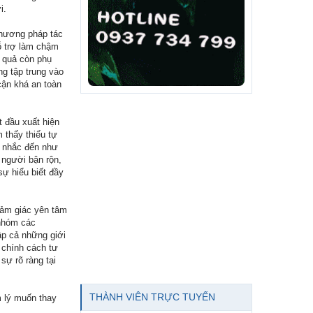
i.
phương pháp tác
ỗ trợ làm chậm
u quả còn phụ
g tập trung vào
cận khá an toàn
t đầu xuất hiện
 thấy thiếu tự
c nhắc đến như
 người bận rộn,
sự hiểu biết đầy
 cảm giác yên tâm
 nhóm các
ập cả những giới
 chính cách tư
sự rõ ràng tại
THÀNH VIÊN TRỰC TUYẾN
m lý muốn thay