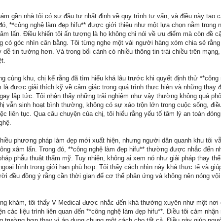
hám gần nhà tôi có sự đầu tư nhất định về quy trình tư vấn, và điều này tạo
đó, **công nghệ làm đẹp hifu** được giới thiệu như một lựa chọn nằm trong
âm lấn. Điều khiến tôi ấn tượng là họ không chỉ nói về ưu điểm mà còn đề c
ng có góc nhìn cân bằng. Tôi từng nghe một vài người hàng xóm chia sẻ rằng
dễ tin tưởng hơn. Và trong bối cảnh có nhiều thông tin trái chiều trên mạng, 
t.
ống cùng khu, chị kể rằng đã tìm hiểu khá lâu trước khi quyết định thử **côn
âm là được giải thích kỹ về cảm giác trong quá trình thực hiện và những thay đ
ngay lập tức. Tôi nhận thấy những trải nghiệm như vậy thường không quá ph
chị vẫn sinh hoạt bình thường, không có sự xáo trộn lớn trong cuộc sống, đi
c liên tục. Qua câu chuyện của chị, tôi hiểu rằng yếu tố tâm lý an toàn đóng
ghệ.
nhiều phương pháp làm đẹp mới xuất hiện, nhưng người dân quanh khu tôi vẫ
hông xâm lấn. Trong đó, **công nghệ làm đẹp hifu** thường được nhắc đến 
háp phẫu thuật thẩm mỹ. Tuy nhiên, không ai xem nó như giải pháp thay thế
 ngoại hình trong giới hạn phù hợp. Tôi thấy cách nhìn này khá thực tế và gi
i đều đồng ý rằng cần thời gian để cơ thể phản ứng và không nên nóng vội 
ng khám, tôi thấy V Medical được nhắc đến khá thường xuyên như một nơi 
ện các liệu trình liên quan đến **công nghệ làm đẹp hifu**. Điều tôi cảm nhận 
g trường hợp thay vì áp dụng chung một cách cho tất cả. Điều này giúp ngườ