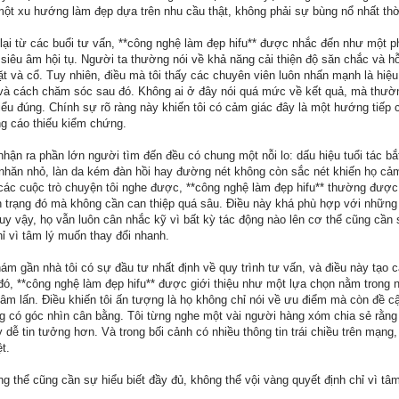
một xu hướng làm đẹp dựa trên nhu cầu thật, không phải sự bùng nổ nhất thờ
 lại từ các buổi tư vấn, **công nghệ làm đẹp hifu** được nhắc đến như một 
siêu âm hội tụ. Người ta thường nói về khả năng cải thiện độ săn chắc và h
ặt và cổ. Tuy nhiên, điều mà tôi thấy các chuyên viên luôn nhấn mạnh là hiệ
 và cách chăm sóc sau đó. Không ai ở đây nói quá mức về kết quả, mà thườn
hiểu đúng. Chính sự rõ ràng này khiến tôi có cảm giác đây là một hướng tiếp 
ng cáo thiếu kiểm chứng.
hận ra phần lớn người tìm đến đều có chung một nỗi lo: dấu hiệu tuổi tác bắ
hăn nhỏ, làn da kém đàn hồi hay đường nét không còn sắc nét khiến họ cảm
ng các cuộc trò chuyện tôi nghe được, **công nghệ làm đẹp hifu** thường đượ
nh trạng đó mà không cần can thiệp quá sâu. Điều này khá phù hợp với những
y vậy, họ vẫn luôn cân nhắc kỹ vì bất kỳ tác động nào lên cơ thể cũng cần 
hỉ vì tâm lý muốn thay đổi nhanh.
hám gần nhà tôi có sự đầu tư nhất định về quy trình tư vấn, và điều này tạo
đó, **công nghệ làm đẹp hifu** được giới thiệu như một lựa chọn nằm trong
âm lấn. Điều khiến tôi ấn tượng là họ không chỉ nói về ưu điểm mà còn đề c
ng có góc nhìn cân bằng. Tôi từng nghe một vài người hàng xóm chia sẻ rằng
dễ tin tưởng hơn. Và trong bối cảnh có nhiều thông tin trái chiều trên mạng, 
t.
ống thể cũng cần sự hiểu biết đầy đủ, không thể vội vàng quyết định chỉ vì tâ