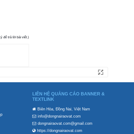
ể trả lời bài viết.)
LIÊN HỆ QUẢNG CÁO BANNER &
TEXTLINK
Biên Hòa, Đồng Nai, Việt Nam
ẹp
info@dongnairaovat.com
dongnairaovat.com@gmail.com
https://dongnairaovat.com