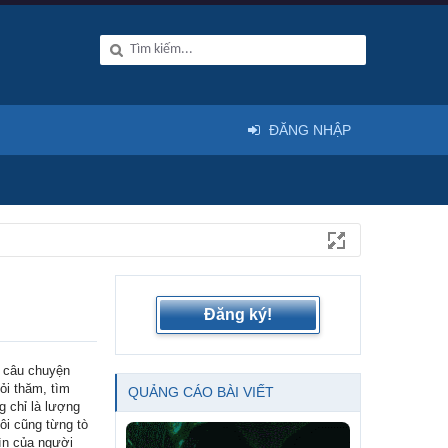
ĐĂNG NHẬP
Đăng ký!
g câu chuyện
ỏi thăm, tìm
QUẢNG CÁO BÀI VIẾT
g chỉ là lượng
tôi cũng từng tò
ìn của người