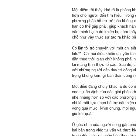
Một điểm tôi thấy khá rõ là phòng k
hơn cho người đến tìm hiểu. Trong 
phương pháp hỗ trợ trẻ hóa không x
hạn có thể gặp phải, giúp khách hà
vấn minh bạch đó khiến họ cảm thấy 
chỗ như vậy thực sự tạo ra khác biệ
Có lần tôi trò chuyện với một chị s
hifu**. Chị nói điều khiến chị yên t
dần theo thời gian chứ không phải 
lại mang tính thực tế cao. Sau đó, 
với những người cần duy trì công việ
trọng không kém gì bản thân công n
Một điều đáng chú ý khác là dù có 
cao sự ổn định của các giải pháp k
nhẹ nhàng hơn so với các phương p
chỉ là một lựa chọn hỗ trợ cải thiện
vọng quá mức. Nhìn chung, mọi ngườ
giá kết quả.
Ở góc nhìn của người sống gần phò
bài bản trong việc tư vấn và thực hi
trọng đến việc cá nhân hóa theo từn