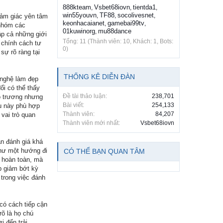
888kteam
Vsbet68iovn
tientda1
,
,
,
win55youvn
TF88
socolivesnet
,
,
,
 cảm giác yên tâm
keonhacaianet
gamebai99tv
,
,
 nhóm các
01kuwinorg
mu88dance
,
ập cả những giới
Tổng: 11 (Thành viên: 10, Khách: 1, Bots:
 chính cách tư
0)
sự rõ ràng tại
THỐNG KÊ DIỄN ĐÀN
g nghệ làm đẹp
ổi có thể thấy
Đề tài thảo luận:
238,701
ô trương nhưng
Bài viết:
254,133
ều này phù hợp
Thành viên:
84,207
 vai trò quan
Thành viên mới nhất:
Vsbet68iovn
n đánh giá khá
như một hướng đi
CÓ THỂ BẠN QUAN TÂM
 hoàn toàn, mà
úp giảm bớt kỳ
trong việc đánh
có cách tiếp cận
rõ là họ chú
i đến trải