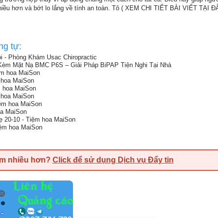
iều hơn và bớt lo lắng về tính an toàn. Tô ( XEM CHI TIẾT BÀI VIẾT TẠI Đ
ng tự:
i - Phòng Khám Usac Chiropractic
m Mặt Nạ BMC P6S – Giải Pháp BiPAP Tiện Nghi Tại Nhà
ệm hoa MaiSon
 hoa MaiSon
m hoa MaiSon
 hoa MaiSon
iệm hoa MaiSon
oa MaiSon
 20-10 - Tiệm hoa MaiSon
iệm hoa MaiSon
em nhiều hơn?
Click để sử dụng Dịch vụ Đẩy tin