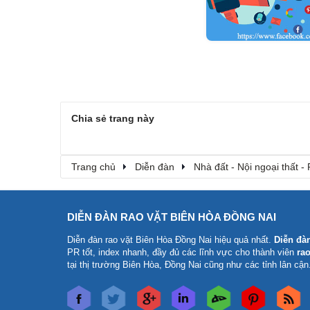
Chia sẻ trang này
Trang chủ
Diễn đàn
Nhà đất - Nội ngoại thất - 
DIỄN ĐÀN RAO VẶT BIÊN HÒA ĐỒNG NAI
Diễn đàn rao vặt Biên Hòa Đồng Nai
hiệu quả nhất.
Diễn đà
PR tốt, index nhanh, đầy đủ các lĩnh vực cho thành viên
rao
tại thị trường Biên Hòa, Đồng Nai cũng như các tỉnh lân cận