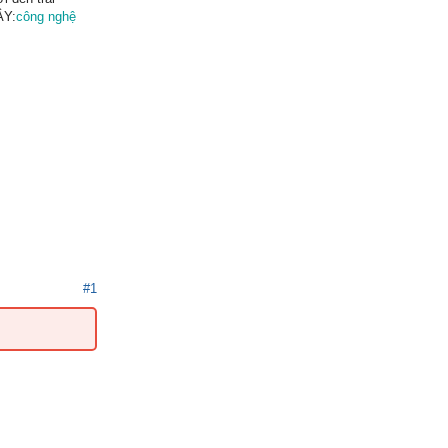
ÂY:
công nghệ
#1