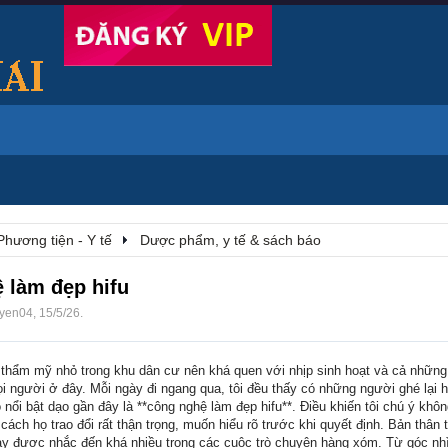
Phương tiện - Y tế
Dược phẩm, y tế & sách báo
ệ làm đẹp hifu
uyen04
,
15/5/26
.
thẩm mỹ nhỏ trong khu dân cư nên khá quen với nhịp sinh hoạt và cả nhữn
 người ở đây. Mỗi ngày đi ngang qua, tôi đều thấy có những người ghé lại h
ó nổi bật dạo gần đây là **công nghệ làm đẹp hifu**. Điều khiến tôi chú ý khôn
ách họ trao đổi rất thận trọng, muốn hiểu rõ trước khi quyết định. Bản thân 
ày được nhắc đến khá nhiều trong các cuộc trò chuyện hàng xóm. Từ góc nh