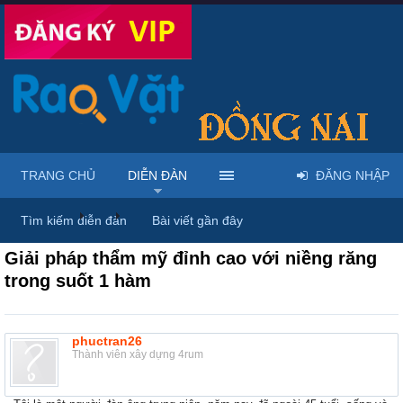
TRANG CHỦ
DIỄN ĐÀN
ĐĂNG NHẬP
Diễn đàn
...
Dược phẩm, y tế & sách báo
Tìm kiếm diễn đàn
Bài viết gần đây
Giải pháp thẩm mỹ đỉnh cao với niềng răng
trong suốt 1 hàm
phuctran26
Thành viên xây dựng 4rum