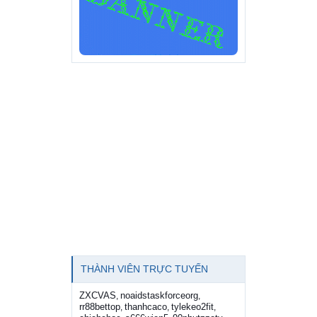
THÀNH VIÊN TRỰC TUYẾN
ZXCVAS
noaidstaskforceorg
,
,
rr88bettop
thanhcaco
tylekeo2fit
,
,
,