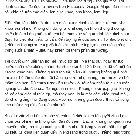
“SunShine 488 Xã Đàn review”… và ngồi lọc từng đánh giá một. Tôi
dành cả tuần để đọc từ review trên Facebook, Google Maps, đến những
bài chia sẻ trên các diễn đàn sức khỏe, nha khoa, làm đẹp.
Điều đầu tiên khiến tôi ấn tượng là lượng đánh giá tích cực của Nha
khoa SunShine. Không chỉ dừng lại ở những lời khen thông thường,
nhiều khách hàng mô tả rất chi tiết cảm xúc và quá trình làm dịch vụ ở
đây. Từ việc đón tiếp, tư vấn, đến tay nghề của bác sĩ. Tôi đặc biệt chú
ý đến những người cùng độ tuổi với mình, cũng lựa chọn niềng răng
trong suốt 1 hàm – điều này khiến tôi thêm phần tin tưởng.
Tôi quyết định đến tận nơi để "mục sở thị". Và thật sự, ngay từ lúc
bước chân vào phòng khám SunShine tại 488 Xã Đàn, tôi đã có một ấn
tượng khác hẳn. Không gian sạch sẽ, hiện đại, nhưng không quá phô
trương. Lễ tân chào đón tôi bằng nụ cười nhẹ nhàng, mời nước và hỏi
thăm lịch hẹn. Dù chưa từng đến trước đó, tôi cảm nhận rõ sự chuyên
nghiệp và chu đáo của đội ngũ nhân viên. Không có sự gấp gáp, không
hề có cảm giác bị thúc ép, mà thay vào đó là một cảm giác thoải mái,
dễ chịu, giống như đang bước vào một không gian được thiết kế riêng
cho những người cầu toàn như tôi.
Buổi tư vấn đầu tiên với bác sĩ chính là điều khiến tôi quyết định lựa
chọn SunShine mà không cần đắn đo thêm. Bác sĩ không nói quá nhiều
chuyên môn, mà chọn cách giải thích cho tôi từng vấn đề một gle, gõ
đủ kiểu từ khóa liên quan đến "niềng răng trong suốt", "niềng răng trong