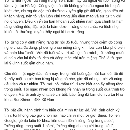
Tôi là một người đàn ông trung niên, năm nay đã ngoài 45 tuổi, sống và
làm việc tại Hà Nội. Công việc của tôi không yêu cầu ngoại hình quá
khắt khe, nhưng do đặc thù thường xuyên gặp gỡ đối tác, giao tiếp với
khách hàng, nên tôi vẫn luôn chú trọng đến diện mạo và sự tự tin khi
nói chuyện. Điều khiến tôi băn khoăn suốt nhiều năm qua chính là hàm
răng không đều, đặc biệt là hàm dưới – răng chen chúc và lệch nhẹ
khiến tôi thường xuyên thấy ngại khi cười rộng.
Tôi từng có ý định niềng răng từ hồi 35 tuổi, nhưng thời điểm đó công
nghệ chưa đa dạng, phương pháp niềng răng kim loại còn khá phổ biến
và nhìn khá "phô". Với độ tuổi và vị trí xã hội của mình, tôi không muốn
ai nhìn vào lại thấy tôi đeo cả đống mắc cài trên miệng. Thế là tôi gác
lại ý định suốt gần chục năm.
Cho đến một ngày đầu năm nay, trong một buổi gặp mặt bạn cũ, tôi để
ý thấy một người bạn từng bị răng hô nhẹ, giờ đã có nụ cười vô cùng
đều đẹp và tự nhiên. Tôi mới hỏi thăm thì được biết anh ấy niềng răng
trong suốt. Tôi ngạc nhiên bởi không hề nhận ra trong suốt quá trình trò
chuyện. Và rồi anh ấy chia sẻ chi tiết, bảo rằng đã làm dịch vụ tại Nha
khoa SunShine – 488 Xã Đàn.
Tôi bắt đầu hành trình tìm hiểu của mình từ lúc đó. Với tính cách kỹ
tính, tôi không bao giờ chọn nơi nào chỉ vì một lời giới thiệu. Tôi lên
Google, gõ đủ kiểu từ khóa liên quan đến "niềng răng trong suốt",
"niềng răng trong suốt 1 hàm", “niềng răng cho người trung niên”,