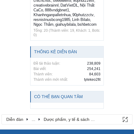
chichchoc
s666wien5
90phutzzetv
,
,
,
creativebrainnl
DatVietDL
Nội Thất
,
,
CaCo
888vndgbnet1
,
,
Khanhnganpalletnhua
90phutzzctv
,
,
resnistnusbcong1985
Linh Bilalo
,
,
Ngọc Thắm
giahuybilala
bshbetcom
,
,
Tổng: 20 (Thành viên: 19, Khách: 1, Bots:
0)
THỐNG KÊ DIỄN ĐÀN
Đề tài thảo luận:
238,809
Bài viết:
254,241
Thành viên:
84,603
Thành viên mới nhất:
tylekeo2fit
CÓ THỂ BẠN QUAN TÂM
Diễn đàn
...
Dược phẩm, y tế & sách báo