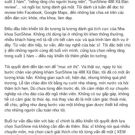
suốt 1 hàm", “niềng răng cho người trung niên”, “SunShine 488 Xã Đàn
review”… và ngồi lọc từng đánh giá một. Tôi dành cả tuần để đọc từ
review trên Facebook, Google Maps, đến những bài chia sẻ trên các
diễn đàn sức khỏe, nha khoa, làm đẹp.
Điều đầu tiên khiến tôi ấn tượng là lượng đánh giá tích cực của Nha
khoa SunShine. Không chỉ dừng lại ở những lời khen thông thường,
nhiều khách hàng mô tả rất chi tiết cảm xúc và quá trình làm dịch vụ ở
đây. Từ việc đón tiếp, tư vấn, đến tay nghề của bác sĩ. Tôi đặc biệt chú
ý đến những người cùng độ tuổi với mình, cũng lựa chọn niềng răng
trong suốt 1 hàm – điều này khiến tôi thêm phần tin tưởng.
Tôi quyết định đến tận nơi để "mục sở thị". Và thật sự, ngay từ lúc
bước chân vào phòng khám SunShine tại 488 Xã Đàn, tôi đã có một ấn
tượng khác hẳn. Không gian sạch sẽ, hiện đại, nhưng không quá phô
trương. Lễ tân chào đón tôi bằng nụ cười nhẹ nhàng, mời nước và hỏi
thăm lịch hẹn. Dù chưa từng đến trước đó, tôi cảm nhận rõ sự chuyên
nghiệp và chu đáo của đội ngũ nhân viên. Không có sự gấp gáp, không
hề có cảm giác bị thúc ép, mà thay vào đó là một cảm giác thoải mái,
dễ chịu, giống như đang bước vào một không gian được thiết kế riêng
cho những người cầu toàn như tôi.
Buổi tư vấn đầu tiên với bác sĩ chính là điều khiến tôi quyết định lựa
chọn SunShine mà không cần đắn đo thêm. Bác sĩ không nói quá nhiều
chuyên môn, mà chọn cách giải thích cho tôi từng vấn đề một ( XEM