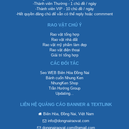
-Thành viên Thường - 1 chủ đề / ngày
-Thành viên VIP - 10 chủ đề / ngày
-Hết quyền đăng chủ để vẫn có thể reply hoặc commment
RAO VẶT CHÚ Ý
Rao vặt tổng hợp
Rao vặt nhà đất
Rao vặt mỹ phẩm làm đẹp
Rao vặt điện thoại
Giải trí tổng hợp
CÁC ĐỐI TÁC
Seo WEB Biên Hòa Đồng Nai
Bánh cuốn Nhung Ken
NhungKen Shop
Trần Hướng Group
Updating...
LIÊN HỆ QUẢNG CÁO BANNER & TEXTLINK
Biên Hòa, Đồng Nai, Việt Nam
info@dongnairaovat.com
dongnairaovat.com@gmail.com