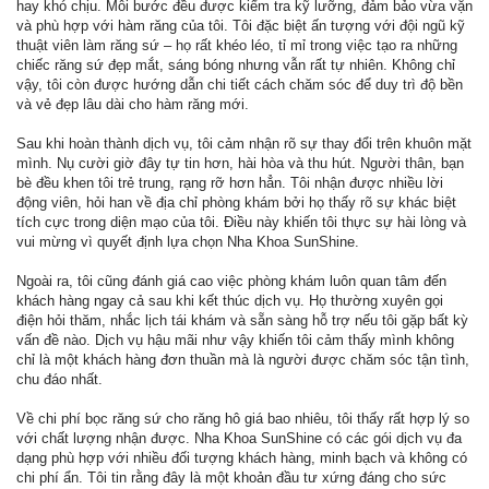
hay khó chịu. Mỗi bước đều được kiểm tra kỹ lưỡng, đảm bảo vừa vặn
và phù hợp với hàm răng của tôi. Tôi đặc biệt ấn tượng với đội ngũ kỹ
thuật viên làm răng sứ – họ rất khéo léo, tỉ mỉ trong việc tạo ra những
chiếc răng sứ đẹp mắt, sáng bóng nhưng vẫn rất tự nhiên. Không chỉ
vậy, tôi còn được hướng dẫn chi tiết cách chăm sóc để duy trì độ bền
và vẻ đẹp lâu dài cho hàm răng mới.
Sau khi hoàn thành dịch vụ, tôi cảm nhận rõ sự thay đổi trên khuôn mặt
mình. Nụ cười giờ đây tự tin hơn, hài hòa và thu hút. Người thân, bạn
bè đều khen tôi trẻ trung, rạng rỡ hơn hẳn. Tôi nhận được nhiều lời
động viên, hỏi han về địa chỉ phòng khám bởi họ thấy rõ sự khác biệt
tích cực trong diện mạo của tôi. Điều này khiến tôi thực sự hài lòng và
vui mừng vì quyết định lựa chọn Nha Khoa SunShine.
Ngoài ra, tôi cũng đánh giá cao việc phòng khám luôn quan tâm đến
khách hàng ngay cả sau khi kết thúc dịch vụ. Họ thường xuyên gọi
điện hỏi thăm, nhắc lịch tái khám và sẵn sàng hỗ trợ nếu tôi gặp bất kỳ
vấn đề nào. Dịch vụ hậu mãi như vậy khiến tôi cảm thấy mình không
chỉ là một khách hàng đơn thuần mà là người được chăm sóc tận tình,
chu đáo nhất.
Về chi phí bọc răng sứ cho răng hô giá bao nhiêu, tôi thấy rất hợp lý so
với chất lượng nhận được. Nha Khoa SunShine có các gói dịch vụ đa
dạng phù hợp với nhiều đối tượng khách hàng, minh bạch và không có
chi phí ẩn. Tôi tin rằng đây là một khoản đầu tư xứng đáng cho sức