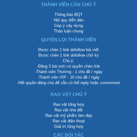
THÀNH VIÊN CẦN CHÚ Ý
Thông báo BQT
Nội quy diễn đàn
Góp ý xây dựng
Thảo luận chung
QUYỀN LỢI THÀNH VIÊN
Được chèn 1 link dofollow bài viết
Được chèn 1 link dofollow chữ ký
Chú ý:
-Đăng 3 bài mới có quyền chèn link
-Thành viên Thường - 1 chủ đề / ngày
-Thành viên VIP - 10 chủ đề / ngày
-Hết quyền đăng chủ để vẫn có thể reply hoặc commment
RAO VẶT CHÚ Ý
Rao vặt tổng hợp
Rao vặt nhà đất
Rao vặt mỹ phẩm làm đẹp
Rao vặt điện thoại
Giải trí tổng hợp
CÁC ĐỐI TÁC