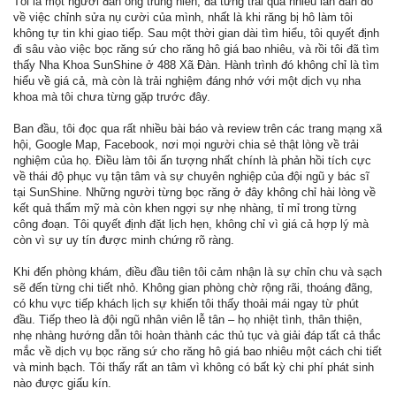
Tôi là một người đàn ông trung niên, đã từng trải qua nhiều lần đắn đo
về việc chỉnh sửa nụ cười của mình, nhất là khi răng bị hô làm tôi
không tự tin khi giao tiếp. Sau một thời gian dài tìm hiểu, tôi quyết định
đi sâu vào việc bọc răng sứ cho răng hô giá bao nhiêu, và rồi tôi đã tìm
thấy Nha Khoa SunShine ở 488 Xã Đàn. Hành trình đó không chỉ là tìm
hiểu về giá cả, mà còn là trải nghiệm đáng nhớ với một dịch vụ nha
khoa mà tôi chưa từng gặp trước đây.
Ban đầu, tôi đọc qua rất nhiều bài báo và review trên các trang mạng xã
hội, Google Map, Facebook, nơi mọi người chia sẻ thật lòng về trải
nghiệm của họ. Điều làm tôi ấn tượng nhất chính là phản hồi tích cực
về thái độ phục vụ tận tâm và sự chuyên nghiệp của đội ngũ y bác sĩ
tại SunShine. Những người từng bọc răng ở đây không chỉ hài lòng về
kết quả thẩm mỹ mà còn khen ngợi sự nhẹ nhàng, tỉ mỉ trong từng
công đoạn. Tôi quyết định đặt lịch hẹn, không chỉ vì giá cả hợp lý mà
còn vì sự uy tín được minh chứng rõ ràng.
Khi đến phòng khám, điều đầu tiên tôi cảm nhận là sự chỉn chu và sạch
sẽ đến từng chi tiết nhỏ. Không gian phòng chờ rộng rãi, thoáng đãng,
có khu vực tiếp khách lịch sự khiến tôi thấy thoải mái ngay từ phút
đầu. Tiếp theo là đội ngũ nhân viên lễ tân – họ nhiệt tình, thân thiện,
nhẹ nhàng hướng dẫn tôi hoàn thành các thủ tục và giải đáp tất cả thắc
mắc về dịch vụ bọc răng sứ cho răng hô giá bao nhiêu một cách chi tiết
và minh bạch. Tôi thấy rất an tâm vì không có bất kỳ chi phí phát sinh
nào được giấu kín.