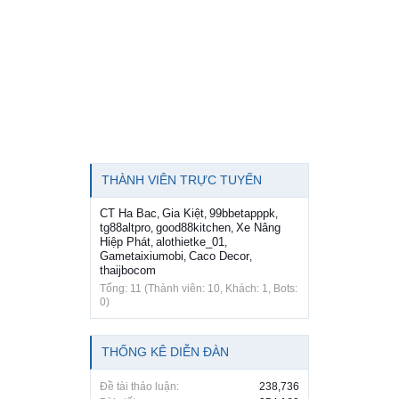
THÀNH VIÊN TRỰC TUYẾN
CT Ha Bac
Gia Kiệt
99bbetapppk
,
,
,
tg88altpro
good88kitchen
Xe Nâng
,
,
Hiệp Phát
alothietke_01
,
,
Gametaixiumobi
Caco Decor
,
,
thaijbocom
Tổng: 11 (Thành viên: 10, Khách: 1, Bots:
0)
THỐNG KÊ DIỄN ĐÀN
Đề tài thảo luận:
238,736