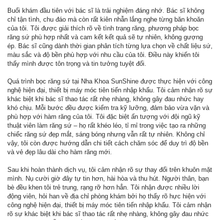
Buổi khám đầu tiên với bác sĩ là trải nghiệm đáng nhớ. Bác sĩ không
chỉ tận tình, chu đáo mà còn rất kiên nhẫn lắng nghe từng băn khoăn
của tôi. Tôi được giải thích rõ về tình trạng răng, phương pháp bọc
răng sứ phù hợp nhất và cam kết kết quả sẽ tự nhiên, không gượng
ép. Bác sĩ cũng dành thời gian phân tích từng lựa chọn về chất liệu sứ,
màu sắc và độ bền phù hợp với nhu cầu của tôi. Điều này khiến tôi
thấy mình được tôn trọng và tin tưởng tuyệt đối.
Quá trình bọc răng sứ tại Nha Khoa SunShine được thực hiện với công
nghệ hiện đại, thiết bị máy móc tiên tiến nhập khẩu. Tôi cảm nhận rõ sự
khác biệt khi bác sĩ thao tác rất nhẹ nhàng, không gây đau nhức hay
khó chịu. Mỗi bước đều được kiểm tra kỹ lưỡng, đảm bảo vừa vặn và
phù hợp với hàm răng của tôi. Tôi đặc biệt ấn tượng với đội ngũ kỹ
thuật viên làm răng sứ – họ rất khéo léo, tỉ mỉ trong việc tạo ra những
chiếc răng sứ đẹp mắt, sáng bóng nhưng vẫn rất tự nhiên. Không chỉ
vậy, tôi còn được hướng dẫn chi tiết cách chăm sóc để duy trì độ bền
và vẻ đẹp lâu dài cho hàm răng mới.
Sau khi hoàn thành dịch vụ, tôi cảm nhận rõ sự thay đổi trên khuôn mặt
mình. Nụ cười giờ đây tự tin hơn, hài hòa và thu hút. Người thân, bạn
bè đều khen tôi trẻ trung, rạng rỡ hơn hẳn. Tôi nhận được nhiều lời
động viên, hỏi han về địa chỉ phòng khám bởi họ thấy rõ hực hiện với
công nghệ hiện đại, thiết bị máy móc tiên tiến nhập khẩu. Tôi cảm nhận
rõ sự khác biệt khi bác sĩ thao tác rất nhẹ nhàng, không gây đau nhức