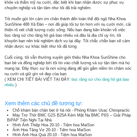
khỏe và thẩm mỹ nụ cười, đặc biệt khi bạn nhận được sự phục vụ
chuyên nghiệp và tận tâm như tôi đã trải nghiệm.
Tôi muốn gửi lời cảm ơn chân thành đến toàn thể đội ngũ Nha Khoa
SunShine 488 Xã Đàn – nơi đã giúp tôi tự tin hơn với nụ cười mới, cải
thiện rõ nét chất lượng cuộc sống. Nếu bạn đang băn khoăn về việc
bọc răng sứ cho răng hô giá bao nhiêu và đâu là địa chỉ uy tín, tôi
khuyên bạn nên trải nghiệm dịch vụ tại đây. Tôi chắc chắn bạn sẽ cảm
nhận được sự khác biệt như tôi đã từng.
Cuối cùng, tôi vẫn thường xuyên giới thiệu Nha Khoa SunShine cho
bạn bè và đồng nghiệp bởi tôi tin vào chất lượng và sự tận tâm mà họ
mang lại. Đây thực sự là nơi xứng đáng để gửi gắm niềm tin chăm sóc
nụ cười và giữ gìn vẻ đẹp của bạn.
( XEM CHI TIẾT BÀI VIẾT TẠI ĐÂY:
bọc răng sứ cho răng hô giá bao
nhiêu
)
Xem thêm các chủ đề tương tự:
Chỗ khám bàn chân bẹt ở hà nội - Phòng Khám Usac Chiropractic
Máy Trợ Thở BMC G2S B25A Kèm Mặt Nạ BMC P6S – Giải Pháp
BiPAP Tiện Nghi Tại Nhà
Hình Ảnh Thiệp Hoa 20-10 - Tiệm hoa MaiSon
Ảnh Hoa Tặng Vợ 20-10 - Tiệm hoa MaiSon
Hình Ảnh Hoa Quà 20-10 - Tiệm hoa MaiSon