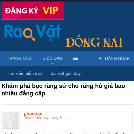
TRANG CHỦ
DIỄN ĐÀN
ĐĂNG NHẬP
Diễn đàn
...
Dược phẩm, y tế & sách báo
Tìm kiếm diễn đàn
Bài viết gần đây
Khám phá bọc răng sứ cho răng hô giá bao
nhiêu đẳng cấp
phuctran
Thành viên xây dựng 4rum