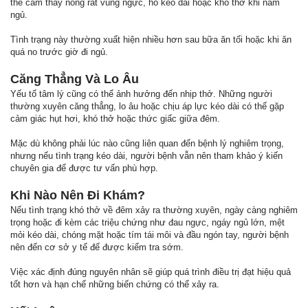
thể cảm thấy nóng rát vùng ngực, ho kéo dài hoặc khó thở khi nằm
ngủ.
Tình trạng này thường xuất hiện nhiều hơn sau bữa ăn tối hoặc khi ăn
quá no trước giờ đi ngủ.
Căng Thẳng Và Lo Âu
Yếu tố tâm lý cũng có thể ảnh hưởng đến nhịp thở. Những người
thường xuyên căng thẳng, lo âu hoặc chịu áp lực kéo dài có thể gặp
cảm giác hụt hơi, khó thở hoặc thức giấc giữa đêm.
Mặc dù không phải lúc nào cũng liên quan đến bệnh lý nghiêm trọng,
nhưng nếu tình trạng kéo dài, người bệnh vẫn nên tham khảo ý kiến
chuyên gia để được tư vấn phù hợp.
Khi Nào Nên Đi Khám?
Nếu tình trạng khó thở về đêm xảy ra thường xuyên, ngày càng nghiêm
trọng hoặc đi kèm các triệu chứng như đau ngực, ngáy ngủ lớn, mệt
mỏi kéo dài, chóng mặt hoặc tím tái môi và đầu ngón tay, người bệnh
nên đến cơ sở y tế để được kiểm tra sớm.
Việc xác định đúng nguyên nhân sẽ giúp quá trình điều trị đạt hiệu quả
tốt hơn và hạn chế những biến chứng có thể xảy ra.