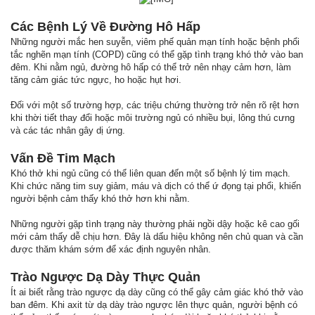
Các Bệnh Lý Về Đường Hô Hấp
Những người mắc hen suyễn, viêm phế quản mạn tính hoặc bệnh phổi
tắc nghẽn mạn tính (COPD) cũng có thể gặp tình trạng khó thở vào ban
đêm. Khi nằm ngủ, đường hô hấp có thể trở nên nhạy cảm hơn, làm
tăng cảm giác tức ngực, ho hoặc hụt hơi.
Đối với một số trường hợp, các triệu chứng thường trở nên rõ rệt hơn
khi thời tiết thay đổi hoặc môi trường ngủ có nhiều bụi, lông thú cưng
và các tác nhân gây dị ứng.
Vấn Đề Tim Mạch
Khó thở khi ngủ cũng có thể liên quan đến một số bệnh lý tim mạch.
Khi chức năng tim suy giảm, máu và dịch có thể ứ đọng tại phổi, khiến
người bệnh cảm thấy khó thở hơn khi nằm.
Những người gặp tình trạng này thường phải ngồi dậy hoặc kê cao gối
mới cảm thấy dễ chịu hơn. Đây là dấu hiệu không nên chủ quan và cần
được thăm khám sớm để xác định nguyên nhân.
Trào Ngược Dạ Dày Thực Quản
Ít ai biết rằng trào ngược dạ dày cũng có thể gây cảm giác khó thở vào
ban đêm. Khi axit từ dạ dày trào ngược lên thực quản, người bệnh có