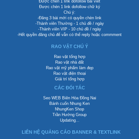
Được chèn 1 link dofollow bài viết
Được chèn 1 link dofollow chữ ký
Chú ý:
-Đăng 3 bài mới có quyền chèn link
-Thành viên Thường - 1 chủ đề / ngày
-Thành viên VIP - 10 chủ đề / ngày
-Hết quyền đăng chủ để vẫn có thể reply hoặc commment
RAO VẶT CHÚ Ý
Rao vặt tổng hợp
Rao vặt nhà đất
Rao vặt mỹ phẩm làm đẹp
Rao vặt điện thoại
Giải trí tổng hợp
CÁC ĐỐI TÁC
Seo WEB Biên Hòa Đồng Nai
Bánh cuốn Nhung Ken
NhungKen Shop
Trần Hướng Group
Updating...
LIÊN HỆ QUẢNG CÁO BANNER & TEXTLINK