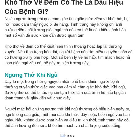
Khó Thở Về Đêm Có Thể Là Dấu Hiệu
Của Bệnh Gì?
Nhiều người từng trải qua cảm giác tỉnh giấc giữa đêm vì khó thở, hụt
hơi hoặc cảm thấy ngực bị đè nặng. Tình trạng này không chỉ ảnh
hưởng đến chất lượng giấc ngủ mà còn có thể là dấu hiệu cảnh báo
một số vấn đề sức khỏe cần được quan tâm.
Khó thở về đêm có thể xuất hiện thỉnh thoảng hoặc lặp lại thường
xuyên. Nếu tình trạng kéo dài, người bệnh nên tìm hiểu nguyên nhân để
có hướng xử lý phù hợp. Một số bệnh lý về hô hấp, tim mạch hoặc rối
loạn giấc ngủ đều có thể gây ra hiện tượng này.
Ngưng Thở Khi Ngủ
Đây là một trong những nguyên nhân phổ biến khiến người bệnh
thường xuyên thức giấc vào ban đêm vì cảm giác khó thở. Khi ngủ,
đường thở có thể bị tắc nghẽn tạm thời làm quá trình hô hấp bị gián
đoạn trong vài giây đến vài chục giây.
Người mắc hội chứng ngưng thở khi ngủ thường có biểu hiện ngáy to,
ngủ không sâu giấc, mệt mỏi sau khi thức dậy hoặc buồn ngủ vào ban
ngày. Nếu không được phát hiện và điều trị kịp thời, tình trạng này có
thể ảnh hưởng đến sức khỏe tim mạch và chất lượng cuộc sống.
​