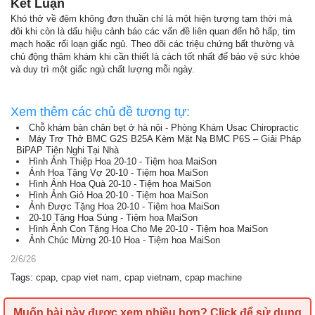
Kết Luận
Khó thở về đêm không đơn thuần chỉ là một hiện tượng tạm thời mà
đôi khi còn là dấu hiệu cảnh báo các vấn đề liên quan đến hô hấp, tim
mạch hoặc rối loạn giấc ngủ. Theo dõi các triệu chứng bất thường và
chủ động thăm khám khi cần thiết là cách tốt nhất để bảo vệ sức khỏe
và duy trì một giấc ngủ chất lượng mỗi ngày.
Xem thêm các chủ đề tương tự:
Chỗ khám bàn chân bẹt ở hà nội - Phòng Khám Usac Chiropractic
Máy Trợ Thở BMC G2S B25A Kèm Mặt Nạ BMC P6S – Giải Pháp
BiPAP Tiện Nghi Tại Nhà
Hình Ảnh Thiệp Hoa 20-10 - Tiệm hoa MaiSon
Ảnh Hoa Tặng Vợ 20-10 - Tiệm hoa MaiSon
Hình Ảnh Hoa Quà 20-10 - Tiệm hoa MaiSon
Hình Ảnh Giỏ Hoa 20-10 - Tiệm hoa MaiSon
Ảnh Được Tặng Hoa 20-10 - Tiệm hoa MaiSon
20-10 Tặng Hoa Súng - Tiệm hoa MaiSon
Hình Ảnh Con Tặng Hoa Cho Mẹ 20-10 - Tiệm hoa MaiSon
Ảnh Chúc Mừng 20-10 Hoa - Tiệm hoa MaiSon
2/6/26
Tags
:
cpap
,
cpap viet nam
,
cpap vietnam
,
cpap machine
Muốn bài này được xem nhiều hơn?
Click để sử dụng