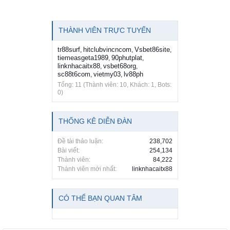
THÀNH VIÊN TRỰC TUYẾN
tr88surf
hitclubvincncom
Vsbet86site
,
,
,
tiemeasgeta1989
90phutplat
,
,
linknhacaitx88
vsbet68org
,
,
sc88t6com
vietmy03
lv88ph
,
,
Tổng: 11 (Thành viên: 10, Khách: 1, Bots:
0)
THỐNG KÊ DIỄN ĐÀN
Đề tài thảo luận:
238,702
Bài viết:
254,134
Thành viên:
84,222
Thành viên mới nhất:
linknhacaitx88
CÓ THỂ BẠN QUAN TÂM