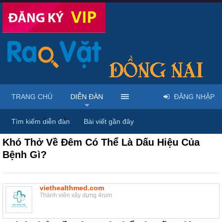
TRANG CHỦ
DIỄN ĐÀN
ĐĂNG NHẬP
Diễn đàn
...
Dược phẩm, y tế & sách báo
Tìm kiếm diễn đàn
Bài viết gần đây
Khó Thở Về Đêm Có Thể Là Dấu Hiệu Của
Bệnh Gì?
viethealthmed.com
Thành viên xây dựng 4rum