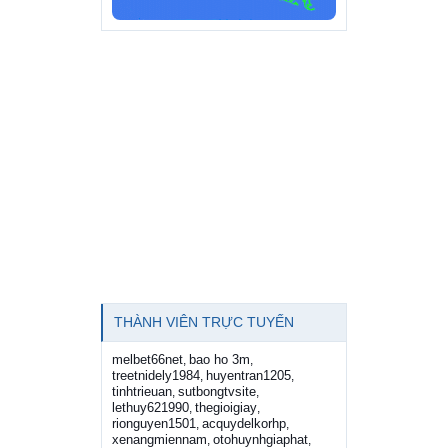
THÀNH VIÊN TRỰC TUYẾN
melbet66net
bao ho 3m
,
,
treetnidely1984
huyentran1205
,
,
tinhtrieuan
sutbongtvsite
,
,
lethuy621990
thegioigiay
,
,
rionguyen1501
acquydelkorhp
,
,
xenangmiennam
otohuynhgiaphat
,
,