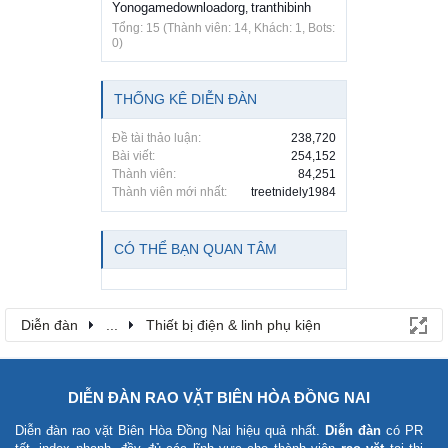
Yonogamedownloadorg
tranthibinh
,
Tổng: 15 (Thành viên: 14, Khách: 1, Bots:
0)
THỐNG KÊ DIỄN ĐÀN
Đề tài thảo luận:
238,720
Bài viết:
254,152
Thành viên:
84,251
Thành viên mới nhất:
treetnidely1984
CÓ THỂ BẠN QUAN TÂM
Diễn đàn
...
Thiết bị điện & linh phụ kiện
DIỄN ĐÀN RAO VẶT BIÊN HÒA ĐỒNG NAI
Diễn đàn rao vặt Biên Hòa Đồng Nai
hiệu quả nhất.
Diễn đàn
có PR