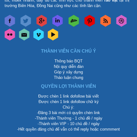
tốt, index nhanh, đầy đủ các lĩnh vực cho thành viên
rao vặt
tại thị
trường Biên Hòa, Đồng Nai cũng như các tỉnh lân cận.
THÀNH VIÊN CẦN CHÚ Ý
Thông báo BQT
Nội quy diễn đàn
Góp ý xây dựng
Thảo luận chung
QUYỀN LỢI THÀNH VIÊN
Được chèn 1 link dofollow bài viết
Được chèn 1 link dofollow chữ ký
Chú ý:
-Đăng 3 bài mới có quyền chèn link
-Thành viên Thường - 1 chủ đề / ngày
-Thành viên VIP - 10 chủ đề / ngày
-Hết quyền đăng chủ để vẫn có thể reply hoặc commment