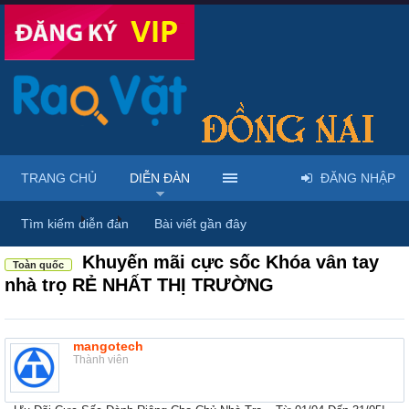
TRANG CHỦ
DIỄN ĐÀN
ĐĂNG NHẬP
Diễn đàn
...
Thiết bị điện & linh phụ kiện
Tìm kiếm diễn đàn
Bài viết gần đây
Khuyến mãi cực sốc Khóa vân tay
Toàn quốc
nhà trọ RẺ NHẤT THỊ TRƯỜNG
mangotech
Thành viên