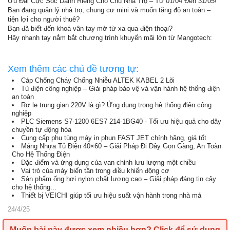
Ưu Đãi Cực Sốc Dành Riêng Cho Chủ Nhà Trọ – Từ 01/04 Đến 31/05!
Bạn đang quản lý nhà trọ, chung cư mini và muốn tăng độ an toàn –
tiện lợi cho người thuê?
Bạn đã biết đến khoá vân tay mở từ xa qua điện thoại?
Hãy nhanh tay nắm bắt chương trình khuyến mãi lớn từ Mangotech:
Xem thêm các chủ đề tương tự:
Cáp Chống Cháy Chống Nhiễu ALTEK KABEL 2 Lõi
Tủ điện công nghiệp – Giải pháp bảo vệ và vận hành hệ thống điện
an toàn
Rơ le trung gian 220V là gì? Ứng dụng trong hệ thống điện công
nghiệp
PLC Siemens S7-1200 6ES7 214-1BG40 - Tối ưu hiệu quả cho dây
chuyền tự động hóa
Cung cấp phụ tùng máy in phun FAST JET chính hãng, giá tốt
Máng Nhựa Tủ Điện 40×60 – Giải Pháp Đi Dây Gọn Gàng, An Toàn
Cho Hệ Thống Điện
Đặc điểm và ứng dụng của van chỉnh lưu lượng một chiều
Vai trò của máy biến tần trong điều khiển động cơ
Sản phẩm ống hơi nylon chất lượng cao – Giải pháp đáng tin cậy
cho hệ thống...
Thiết bị VEICHI giúp tối ưu hiệu suất vận hành trong nhà má
24/4/25
Muốn bài này được xem nhiều hơn?
Click để sử dụng