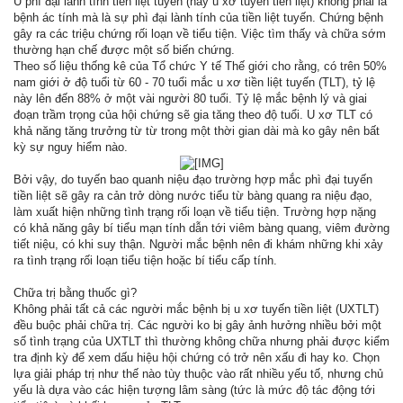
U phì đại lành tính tiền liệt tuyến (hay u xơ tuyến tiền liệt) không phải là
bệnh ác tính mà là sự phì đại lành tính của tiền liệt tuyến. Chứng bệnh
gây ra các triệu chứng rối loạn về tiểu tiện. Việc tìm thấy và chữa sớm
thường hạn chế được một số biến chứng.
Theo số liệu thống kê của Tổ chức Y tế Thế giới cho rằng, có trên 50%
nam giới ở độ tuổi từ 60 - 70 tuổi mắc u xơ tiền liệt tuyến (TLT), tỷ lệ
này lên đến 88% ở một vài người 80 tuổi. Tỷ lệ mắc bệnh lý và giai
đoạn trầm trọng của hội chứng sẽ gia tăng theo độ tuổi. U xơ TLT có
khả năng tăng trưởng từ từ trong một thời gian dài mà ko gây nên bất
kỳ sự nguy hiểm nào.
Bởi vậy, do tuyến bao quanh niệu đạo trường hợp mắc phì đại tuyến
tiền liệt sẽ gây ra cản trở dòng nước tiểu từ bàng quang ra niệu đạo,
làm xuất hiện những tình trạng rối loạn về tiểu tiện. Trường hợp nặng
có khả năng gây bí tiểu mạn tính dẫn tới viêm bàng quang, viêm đường
tiết niệu, có khi suy thận. Người mắc bệnh nên đi khám những khi xảy
ra tình trạng rối loạn tiểu tiện hoặc bí tiểu cấp tính.
Chữa trị bằng thuốc gì?
Không phải tất cả các người mắc bệnh bị u xơ tuyến tiền liệt (UXTLT)
đều buộc phải chữa trị. Các người ko bị gây ảnh hưởng nhiều bởi một
số tình trạng của UXTLT thì thường không chữa nhưng phải được kiểm
tra định kỳ để xem dấu hiệu hội chứng có trở nên xấu đi hay ko. Chọn
lựa giải pháp trị như thế nào tùy thuộc vào rất nhiều yếu tố, nhưng chủ
yếu là dựa vào các hiện tượng lâm sàng (tức là mức độ tác động tới