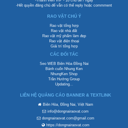
-Thành viên VIP - 10 chủ đề / ngày
-Hết quyền đăng chủ để vẫn có thể reply hoặc commment
RAO VẶT CHÚ Ý
Rao vặt tổng hợp
Rao vặt nhà đất
Rao vặt mỹ phẩm làm đẹp
Rao vặt điện thoại
Giải trí tổng hợp
CÁC ĐỐI TÁC
Seo WEB Biên Hòa Đồng Nai
Bánh cuốn Nhung Ken
NhungKen Shop
Trần Hướng Group
Updating...
LIÊN HỆ QUẢNG CÁO BANNER & TEXTLINK
Biên Hòa, Đồng Nai, Việt Nam
info@dongnairaovat.com
dongnairaovat.com@gmail.com
https://dongnairaovat.com