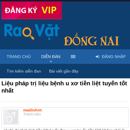
TRANG CHỦ
DIỄN ĐÀN
ĐĂNG NHẬP
Diễn đàn
...
Dược phẩm, y tế & sách báo
Tìm kiếm diễn đàn
Bài viết gần đây
Liệu pháp trị liệu bệnh u xơ tiền liệt tuyến tốt
nhất
mailinhnt
Thành viên