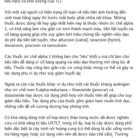
tiểu tiện) và khối lượng của TLT.
Với một vài người có hiện trạng rối loạn về tiểu tiện ảnh hưởng đến
sinh hoạt hằng ngày thì trước mắt buộc phải chữa nội khoa. Những
thuốc được dùng rất hay gặp nhất hiện nay là thuộc nhóm ức chế alpha
1, có khả năng làm cho giãn cơ trơn thành mạch máu, tiền liệt tuyến và
cổ bàng quang giúp cho suy giảm bớt triệu chứng tắc nghẽn niệu đạo
do phì đại tiền liệt tuyến, như alfuzosin (xatral), terazosin (hytrin),
doxazosin, prazosin và tamsulosin.
Các thuốc ức chế alpha 1 không làm cho “tiêu” khối u mà chỉ làm cho
tiểu tiện dễ dàng vì cổ bàng quang và niệu đạo thường mở rộng lúc đi
tiểu. Thuốc này cũng làm giãn các cơ vòng khác trong cơ thể và gây ra
tác dụng phụ ví dụ như suy giảm huyết áp.
Ngoài ra còn các thuốc khác ví dụ như một vài thuốc kháng androgen
như ức chế men 5-alpha-reductase,¬ finasteride (proscar) và
dutasteride hay được sử dụng phối hợp với thuốc trên để giúp cho suy
giảm dấu hiệu. Tác dụng phụ của thuốc gồm giảm ham muốn tình dục,
những vấn đề về cương dương hay phóng tinh.
Có khả năng dùng một số loại dược thảo trong nước đã được nghiên
cứu có khả năng trị liệu UXTLT, trong số ấy, loại lá cây được dùng phổ
biến đặc biệt lá cây trinh nữ hoàng cung (có thể dùng lá sắc uống nước
trà hàng ngày hoặc sử dụng viên nén đã được bào chế sẵn). Trường