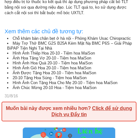
hợp điều trị từ thuốc ko kết quả thì áp dụng phương pháp cắt bỏ TLT
bằng nội soi qua đường niệu đạo. Lúc TLT quá to, ko sử dụng được
cách cắt nội soi thì bắt buộc mổ bóc UXTLT.
Xem thêm các chủ đề tương tự:
Chỗ khám bàn chân bẹt ở hà nội - Phòng Khám Usac Chiropractic
Máy Trợ Thở BMC G2S B25A Kèm Mặt Nạ BMC P6S – Giải Pháp
BiPAP Tiện Nghi Tại Nhà
Hình Ảnh Thiệp Hoa 20-10 - Tiệm hoa MaiSon
Ảnh Hoa Tặng Vợ 20-10 - Tiệm hoa MaiSon
Hình Ảnh Hoa Quà 20-10 - Tiệm hoa MaiSon
Hình Ảnh Giỏ Hoa 20-10 - Tiệm hoa MaiSon
Ảnh Được Tặng Hoa 20-10 - Tiệm hoa MaiSon
20-10 Tặng Hoa Súng - Tiệm hoa MaiSon
Hình Ảnh Con Tặng Hoa Cho Mẹ 20-10 - Tiệm hoa MaiSon
Ảnh Chúc Mừng 20-10 Hoa - Tiệm hoa MaiSon
31/8/16
Muốn bài này được xem nhiều hơn?
Click để sử dụng
Dịch vụ Đẩy tin