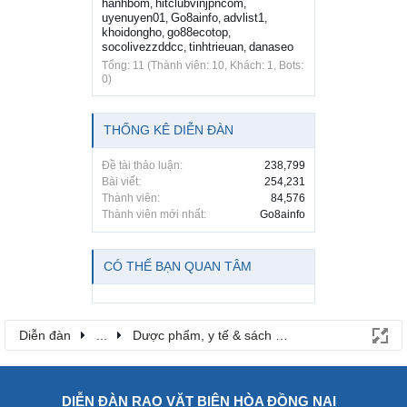
hanhbom
hitclubvinjpncom
,
,
uyenuyen01
Go8ainfo
advlist1
,
,
,
khoidongho
go88ecotop
,
,
socolivezzddcc
tinhtrieuan
danaseo
,
,
Tổng: 11 (Thành viên: 10, Khách: 1, Bots:
0)
THỐNG KÊ DIỄN ĐÀN
Đề tài thảo luận:
238,799
Bài viết:
254,231
Thành viên:
84,576
Thành viên mới nhất:
Go8ainfo
CÓ THỂ BẠN QUAN TÂM
Diễn đàn
...
Dược phẩm, y tế & sách báo
DIỄN ĐÀN RAO VẶT BIÊN HÒA ĐỒNG NAI