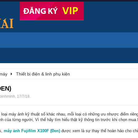
 máy
Thiết bị điện & linh phụ kiện
ĐEN)
binhminh
,
17/7/18
.
ều loại máy ảnh kỹ thuật số khác nhau, mỗi loại có những ưu nhược điểm riê
h của từng người, Vì thế hãy tìm hiểu thật kỹ thông tin trước khi chọn mua
s,
máy ảnh Fujifilm X100F (Đen)
được xem là sự thay thế hoàn hảo cho ch