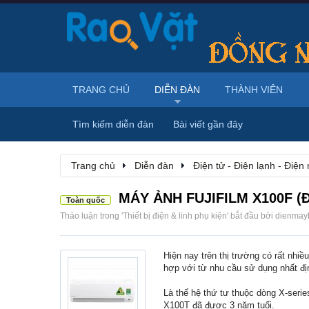
TRANG CHỦ
DIỄN ĐÀN
THÀNH VIÊN
Tìm kiếm diễn đàn
Bài viết gần đây
Trang chủ
Diễn đàn
Điện tử - Điện lạnh - Điện
MÁY ẢNH FUJIFILM X100F (
Toàn quốc
Thảo luận trong '
Thiết bị điện & linh phụ kiện
' bắt đầu bởi
dienmay
Hiện nay trên thị trường có rất nhi
hợp với từ nhu cầu sử dụng nhất địn
Là thế hệ thứ tư thuộc dòng X-serie
X100T đã được 3 năm tuổi.