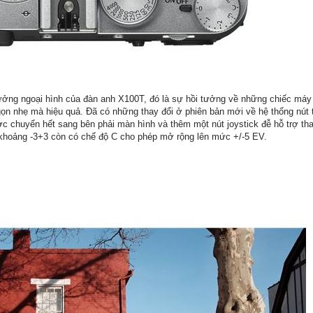
ởng ngoại hình của đàn anh X100T, đó là sự hồi tưởng về những chiếc máy 
gọn nhẹ mà hiệu quả. Đã có những thay đổi ở phiên bản mới về hệ thống nút t
c chuyển hết sang bên phải màn hình và thêm một nút joystick đễ hỗ trợ th
 khoảng -3+3 còn có chế độ C cho phép mở rộng lên mức +/-5 EV.