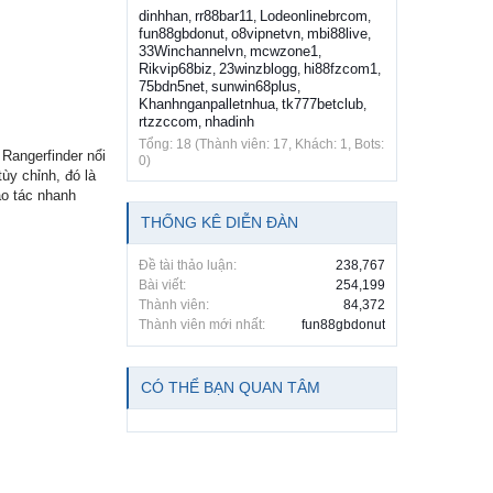
dinhhan
rr88bar11
Lodeonlinebrcom
,
,
,
fun88gbdonut
o8vipnetvn
mbi88live
,
,
,
33Winchannelvn
mcwzone1
,
,
Rikvip68biz
23winzblogg
hi88fzcom1
,
,
,
75bdn5net
sunwin68plus
,
,
Khanhnganpalletnhua
tk777betclub
,
,
rtzzccom
nhadinh
,
Tổng: 18 (Thành viên: 17, Khách: 1, Bots:
Rangerfinder nổi
0)
ùy chỉnh, đó là
ao tác nhanh
THỐNG KÊ DIỄN ĐÀN
Đề tài thảo luận:
238,767
Bài viết:
254,199
Thành viên:
84,372
Thành viên mới nhất:
fun88gbdonut
CÓ THỂ BẠN QUAN TÂM