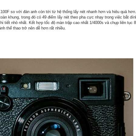
100F so với đàn anh còn tới từ hệ thống lấy nét nhanh hơn và hiêu quả hơn
toàn khung, trong đó có 49 điểm lấy nét theo pha cực nhạy trong việc bắt dí
hi tiết nhỏ nhất. Kết hợp tốc độ màn trập cao nhất 1/4000s và chụp liên tục 
ảnh thể thao trở nên dễ hơn rất nhiều.