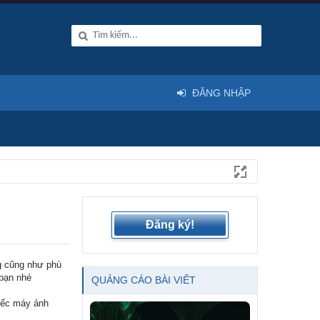
ĐĂNG NHẬP
Đăng ký!
ng cũng như phù
 bạn nhé
QUẢNG CÁO BÀI VIẾT
iếc máy ảnh