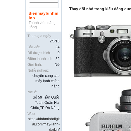
Thay đổi nhỏ trong kiểu dáng qu
dienmaybinhm
inh
Thành viên năng
động
Tham gia ngày:
2/6/18
Bài viết:
34
Đã được thích:
0
Điểm thành tích:
32
Giới tính:
Nữ
Nghề nghiệp:
chuyên cung cấp
máy lạnh chính
hãng
Nơi ở:
Số 59 Trần Quốc
Toản, Quận Hải
Châu,TP Đà Nẵng
Web:
https://binhminhdigit
al.com/may-lanh-
daikin/