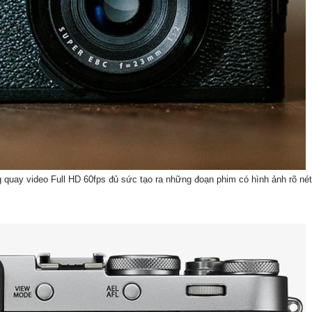
 quay video Full HD 60fps đủ sức tạo ra những đoạn phim có hình ảnh rõ nét