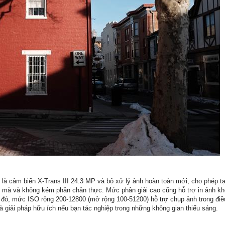
 là cảm biến X-Trans III 24.3 MP và bộ xử lý ảnh hoàn toàn mới, cho phép t
 mà và không kém phần chân thực. Mức phân giải cao cũng hỗ trợ in ảnh k
h đó, mức ISO rộng 200-12800 (mở rộng 100-51200) hỗ trợ chụp ảnh trong điề
là giải pháp hữu ích nếu bạn tác nghiệp trong những không gian thiếu sáng.