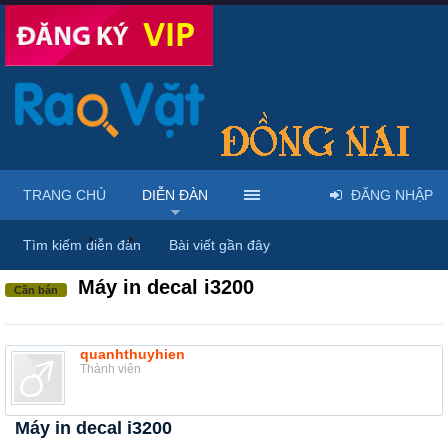
TRANG CHỦ
DIỄN ĐÀN
ĐĂNG NHẬP
Diễn đàn
...
Thiết bị điện & linh phụ kiện
Tìm kiếm diễn đàn
Bài viết gần đây
Máy in decal i3200
Cần bán
quanhthuyhien
Thành viên
Máy in decal i3200