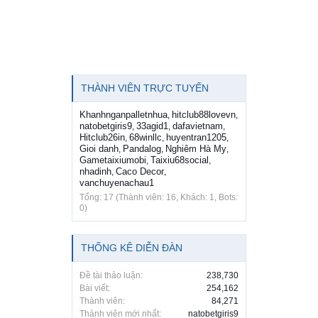
THÀNH VIÊN TRỰC TUYẾN
Khanhnganpalletnhua
hitclub88lovevn
,
,
natobetgiris9
33agid1
dafavietnam
,
,
,
Hitclub26in
68winllc
huyentran1205
,
,
,
Gioi danh
Pandalog
Nghiêm Hà My
,
,
,
Gametaixiumobi
Taixiu68social
,
,
nhadinh
Caco Decor
,
,
vanchuyenachau1
Tổng: 17 (Thành viên: 16, Khách: 1, Bots:
0)
THỐNG KÊ DIỄN ĐÀN
Đề tài thảo luận:
238,730
Bài viết:
254,162
Thành viên:
84,271
Thành viên mới nhất:
natobetgiris9