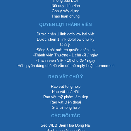
Thông báo BQT
Nội quy diễn đàn
Góp ý xây dựng
Thảo luận chung
QUYỀN LỢI THÀNH VIÊN
Được chèn 1 link dofollow bài viết
Được chèn 1 link dofollow chữ ký
Chú ý:
-Đăng 3 bài mới có quyền chèn link
-Thành viên Thường - 1 chủ đề / ngày
-Thành viên VIP - 10 chủ đề / ngày
-Hết quyền đăng chủ để vẫn có thể reply hoặc commment
RAO VẶT CHÚ Ý
Rao vặt tổng hợp
Rao vặt nhà đất
Rao vặt mỹ phẩm làm đẹp
Rao vặt điện thoại
Giải trí tổng hợp
CÁC ĐỐI TÁC
Seo WEB Biên Hòa Đồng Nai
Bánh cuốn Nhung Ken