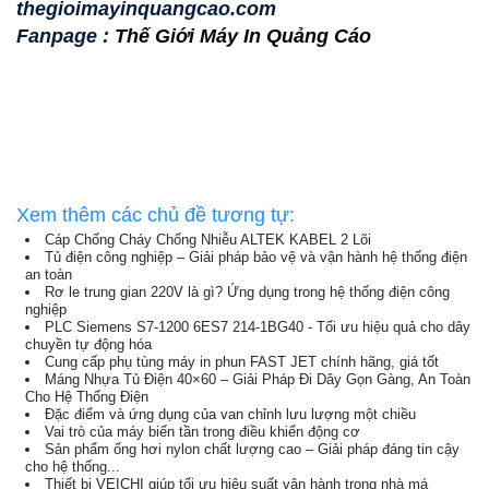
thegioimayinquangcao.com
Fanpage :
Thế Giới Máy In Quảng Cáo
Xem thêm các chủ đề tương tự:
Cáp Chống Cháy Chống Nhiễu ALTEK KABEL 2 Lõi
Tủ điện công nghiệp – Giải pháp bảo vệ và vận hành hệ thống điện
an toàn
Rơ le trung gian 220V là gì? Ứng dụng trong hệ thống điện công
nghiệp
PLC Siemens S7-1200 6ES7 214-1BG40 - Tối ưu hiệu quả cho dây
chuyền tự động hóa
Cung cấp phụ tùng máy in phun FAST JET chính hãng, giá tốt
Máng Nhựa Tủ Điện 40×60 – Giải Pháp Đi Dây Gọn Gàng, An Toàn
Cho Hệ Thống Điện
Đặc điểm và ứng dụng của van chỉnh lưu lượng một chiều
Vai trò của máy biến tần trong điều khiển động cơ
Sản phẩm ống hơi nylon chất lượng cao – Giải pháp đáng tin cậy
cho hệ thống...
Thiết bị VEICHI giúp tối ưu hiệu suất vận hành trong nhà má