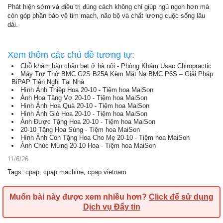
Phát hiện sớm và điều trị đúng cách không chỉ giúp ngủ ngon hơn mà
còn góp phần bảo vệ tim mạch, não bộ và chất lượng cuộc sống lâu
dài.
Xem thêm các chủ đề tương tự:
Chỗ khám bàn chân bẹt ở hà nội - Phòng Khám Usac Chiropractic
Máy Trợ Thở BMC G2S B25A Kèm Mặt Nạ BMC P6S – Giải Pháp
BiPAP Tiện Nghi Tại Nhà
Hình Ảnh Thiệp Hoa 20-10 - Tiệm hoa MaiSon
Ảnh Hoa Tặng Vợ 20-10 - Tiệm hoa MaiSon
Hình Ảnh Hoa Quà 20-10 - Tiệm hoa MaiSon
Hình Ảnh Giỏ Hoa 20-10 - Tiệm hoa MaiSon
Ảnh Được Tặng Hoa 20-10 - Tiệm hoa MaiSon
20-10 Tặng Hoa Súng - Tiệm hoa MaiSon
Hình Ảnh Con Tặng Hoa Cho Mẹ 20-10 - Tiệm hoa MaiSon
Ảnh Chúc Mừng 20-10 Hoa - Tiệm hoa MaiSon
11/6/26
Tags
:
cpap
,
cpap machine
,
cpap vietnam
Muốn bài này được xem nhiều hơn?
Click để sử dụng
Dịch vụ Đẩy tin