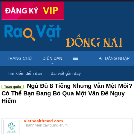
TRANG CHỦ
DIỄN ĐÀN
ĐĂNG NHẬP
Diễn đàn
...
Dược phẩm, y tế & sách báo
Tìm kiếm diễn đàn
Bài viết gần đây
Ngủ Đủ 8 Tiếng Nhưng Vẫn Mệt Mỏi?
Toàn quốc
Có Thể Bạn Đang Bỏ Qua Một Vấn Đề Nguy
Hiểm
viethealthmed.com
Thành viên xây dựng 4rum