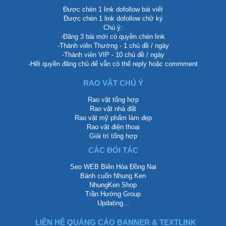
Được chèn 1 link dofollow bài viết
Được chèn 1 link dofollow chữ ký
Chú ý:
-Đăng 3 bài mới có quyền chèn link
-Thành viên Thường - 1 chủ đề / ngày
-Thành viên VIP - 10 chủ đề / ngày
-Hết quyền đăng chủ để vẫn có thể reply hoặc commment
RAO VẶT CHÚ Ý
Rao vặt tổng hợp
Rao vặt nhà đất
Rao vặt mỹ phẩm làm đẹp
Rao vặt điện thoại
Giải trí tổng hợp
CÁC ĐỐI TÁC
Seo WEB Biên Hòa Đồng Nai
Bánh cuốn Nhung Ken
NhungKen Shop
Trần Hướng Group
Updating...
LIÊN HỆ QUẢNG CÁO BANNER & TEXTLINK