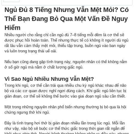
Ngủ Đủ 8 Tiếng Nhưng Vẫn Mệt Mỏi? Có
Thể Bạn Đang Bỏ Qua Một Vấn Đề Nguy
Hiểm
Nhiều người cho rằng chỉ cần ngủ đủ 7–8 tiếng mỗi đêm là cơ thể sẽ
được phục hồi hoàn toàn. Thế nhưng thực tế có không ít người dù ngủ
rất lâu vẫn cảm thấy mệt mỏi, thiếu tập trung, buồn ngủ vào ban ngày
và luôn trong trạng thái uể oải.
Nếu bạn cũng đang gặp tình trạng này, nguyên nhân có thể không nằm
ở số giờ ngủ mà nằm ở chất lượng giấc ngủ.
Vì Sao Ngủ Nhiều Nhưng Vẫn Mệt?
Trong khi ngủ, cơ thể cần trải qua nhiều chu kỳ ngủ khác nhau để não
bộ và các cơ quan được nghỉ ngơi đúng cách. Khi giấc ngủ liên tục bị
gián đoạn, cơ thể sẽ không thể bước vào giai đoạn ngủ sâu cần thiết.
Một trong những nguyên nhân phổ biến nhưng thường bị bỏ qua là hội
chứng ngưng thở khi ngủ.
Đây là tình trạng hơi thở bị gián đoạn nhiều lần trong lúc ngủ. Mỗi lần
như vậy, não bộ sẽ buộc cơ thể thức giấc trong thời gian rất ngắn để
khôi phục nhịp thở. Người bệnh thường không nhận ra điều này, nhưng