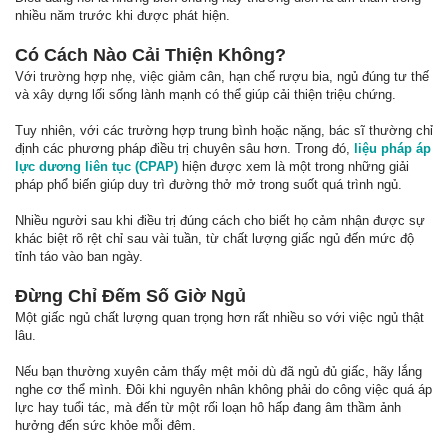
nhiều năm trước khi được phát hiện.
Có Cách Nào Cải Thiện Không?
Với trường hợp nhẹ, việc giảm cân, hạn chế rượu bia, ngủ đúng tư thế
và xây dựng lối sống lành mạnh có thể giúp cải thiện triệu chứng.
Tuy nhiên, với các trường hợp trung bình hoặc nặng, bác sĩ thường chỉ
định các phương pháp điều trị chuyên sâu hơn. Trong đó,
liệu pháp áp
lực dương liên tục (CPAP)
hiện được xem là một trong những giải
pháp phổ biến giúp duy trì đường thở mở trong suốt quá trình ngủ.
Nhiều người sau khi điều trị đúng cách cho biết họ cảm nhận được sự
khác biệt rõ rệt chỉ sau vài tuần, từ chất lượng giấc ngủ đến mức độ
tỉnh táo vào ban ngày.
Đừng Chỉ Đếm Số Giờ Ngủ
Một giấc ngủ chất lượng quan trọng hơn rất nhiều so với việc ngủ thật
lâu.
Nếu bạn thường xuyên cảm thấy mệt mỏi dù đã ngủ đủ giấc, hãy lắng
nghe cơ thể mình. Đôi khi nguyên nhân không phải do công việc quá áp
lực hay tuổi tác, mà đến từ một rối loạn hô hấp đang âm thầm ảnh
hưởng đến sức khỏe mỗi đêm.