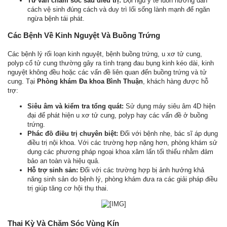
Tư vấn chăm sóc sau điều trị:
Đội ngũ y tế luôn hướng dẫn
cách vệ sinh đúng cách và duy trì lối sống lành mạnh để ngăn
ngừa bệnh tái phát.
Các Bệnh Về Kinh Nguyệt Và Buồng Trứng
Các bệnh lý rối loạn kinh nguyệt, bệnh buồng trứng, u xơ tử cung,
polyp cổ tử cung thường gây ra tình trạng đau bụng kinh kéo dài, kinh
nguyệt không đều hoặc các vấn đề liên quan đến buồng trứng và tử
cung. Tại
Phòng khám Đa khoa Bình Thuận
, khách hàng được hỗ
trợ:
Siêu âm và kiểm tra tổng quát:
Sử dụng máy siêu âm 4D hiện
đại để phát hiện u xơ tử cung, polyp hay các vấn đề ở buồng
trứng.
Phác đồ điều trị chuyên biệt:
Đối với bệnh nhẹ, bác sĩ áp dụng
điều trị nội khoa. Với các trường hợp nặng hơn, phòng khám sử
dụng các phương pháp ngoại khoa xâm lấn tối thiểu nhằm đảm
bảo an toàn và hiệu quả.
Hỗ trợ sinh sản:
Đối với các trường hợp bị ảnh hưởng khả
năng sinh sản do bệnh lý, phòng khám đưa ra các giải pháp điều
trị giúp tăng cơ hội thụ thai.
Thai Kỳ Và Chăm Sóc Vùng Kín