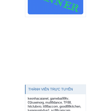
THÀNH VIÊN TRỰC TUYẾN
keonhacaianet
gamebai99tv
,
,
01kuwinorg
mu88dance
TF88
,
,
,
hitclubvio
tt88accom
good88kitchen
,
,
,
luongsontvfun1
sc88comcom
,