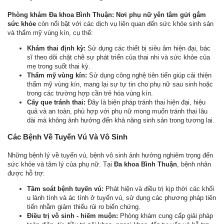
Phòng khám Đa khoa Bình Thuận: Nơi phụ nữ yên tâm gửi gắm
sức khỏe
còn nổi bật với các dịch vụ liên quan đến sức khỏe sinh sản
và thẩm mỹ vùng kín, cụ thể:
Khám thai định kỳ:
Sử dụng các thiết bị siêu âm hiện đại, bác
sĩ theo dõi chặt chẽ sự phát triển của thai nhi và sức khỏe của
mẹ trong suốt thai kỳ.
Thẩm mỹ vùng kín:
Sử dụng công nghệ tiên tiến giúp cải thiện
thẩm mỹ vùng kín, mang lại sự tự tin cho phụ nữ sau sinh hoặc
trong các trường hợp cần trẻ hóa vùng kín.
Cấy que tránh thai:
Đây là biện pháp tránh thai hiện đại, hiệu
quả và an toàn, phù hợp với phụ nữ mong muốn tránh thai lâu
dài mà không ảnh hưởng đến khả năng sinh sản trong tương lai.
Các Bệnh Về Tuyến Vú Và Vô Sinh
Những bệnh lý về tuyến vú, bệnh vô sinh ảnh hưởng nghiêm trọng đến
sức khỏe và tâm lý của phụ nữ. Tại
Đa khoa Bình Thuận
, bệnh nhân
được hỗ trợ:
Tầm soát bệnh tuyến vú:
Phát hiện và điều trị kịp thời các khối
u lành tính và ác tính ở tuyến vú, sử dụng các phương pháp tiên
tiến nhằm giảm thiểu rủi ro biến chứng.
Điều trị vô sinh - hiếm muộn:
Phòng khám cung cấp giải pháp