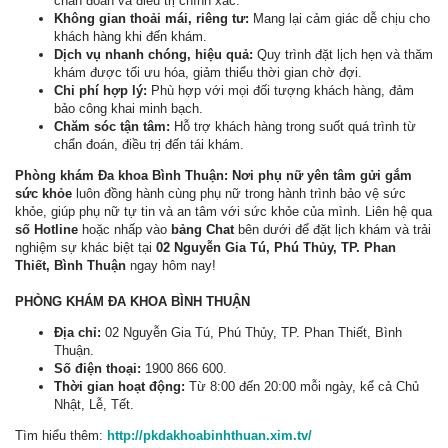
chẩn đoán và điều trị chính xác.
Không gian thoải mái, riêng tư:
Mang lại cảm giác dễ chịu cho
khách hàng khi đến khám.
Dịch vụ nhanh chóng, hiệu quả:
Quy trình đặt lịch hẹn và thăm
khám được tối ưu hóa, giảm thiểu thời gian chờ đợi.
Chi phí hợp lý:
Phù hợp với mọi đối tượng khách hàng, đảm
bảo công khai minh bạch.
Chăm sóc tận tâm:
Hỗ trợ khách hàng trong suốt quá trình từ
chẩn đoán, điều trị đến tái khám.
Phòng khám Đa khoa Bình Thuận: Nơi phụ nữ yên tâm gửi gắm
sức khỏe
luôn đồng hành cùng phụ nữ trong hành trình bảo vệ sức
khỏe, giúp phụ nữ tự tin và an tâm với sức khỏe của mình. Liên hệ qua
số Hotline
hoặc nhấp vào
bảng Chat
bên dưới để đặt lịch khám và trải
nghiệm sự khác biệt tại
02 Nguyễn Gia Tú, Phú Thủy, TP. Phan
Thiết, Bình Thuận
ngay hôm nay!
PHÒNG KHÁM ĐA KHOA BÌNH THUẬN
Địa chỉ:
02 Nguyễn Gia Tú, Phú Thủy, TP. Phan Thiết, Bình
Thuận.
Số điện thoại:
1900 866 600.
Thời gian hoạt động:
Từ 8:00 đến 20:00 mỗi ngày, kể cả Chủ
Nhật, Lễ, Tết.
Tìm hiểu thêm:
http://pkdakhoabinhthuan.xim.tv/