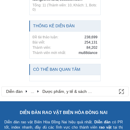
Tổng: 11 (Thành viên: 10, Khách: 1, Bots:
0)
THỐNG KÊ DIỄN ĐÀN
Đề tài thảo luận:
238,699
Bài viết:
254,131
Thành viên:
84,202
Thành viên mới nhất:
mu88dance
CÓ THỂ BẠN QUAN TÂM
Diễn đàn
...
Dược phẩm, y tế & sách báo
DIỄN ĐÀN RAO VẶT BIÊN HÒA ĐỒNG NAI
Diễn đàn rao vặt Biên Hòa Đồng Nai
hiệu quả nhất.
Diễn đàn
có PR
tốt, index nhanh, đầy đủ các lĩnh vực cho thành viên
rao vặt
tại thị