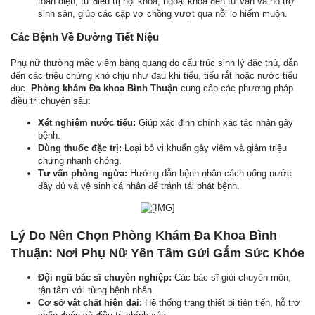
toàn diện, từ điều trị nội khoa, ngoại khoa đến tư vấn và hỗ trợ
sinh sản, giúp các cặp vợ chồng vượt qua nỗi lo hiếm muộn.
Các Bệnh Về Đường Tiết Niệu
Phụ nữ thường mắc viêm bàng quang do cấu trúc sinh lý đặc thù, dẫn
đến các triệu chứng khó chịu như đau khi tiểu, tiểu rắt hoặc nước tiểu
đục.
Phòng khám Đa khoa Bình Thuận
cung cấp các phương pháp
điều trị chuyên sâu:
Xét nghiệm nước tiểu:
Giúp xác định chính xác tác nhân gây
bệnh.
Dùng thuốc đặc trị:
Loại bỏ vi khuẩn gây viêm và giảm triệu
chứng nhanh chóng.
Tư vấn phòng ngừa:
Hướng dẫn bệnh nhân cách uống nước
đầy đủ và vệ sinh cá nhân để tránh tái phát bệnh.
Lý Do Nên Chọn Phòng Khám Đa Khoa Bình
Thuận: Nơi Phụ Nữ Yên Tâm Gửi Gắm Sức Khỏe
Đội ngũ bác sĩ chuyên nghiệp:
Các bác sĩ giỏi chuyên môn,
tận tâm với từng bệnh nhân.
Cơ sở vật chất hiện đại:
Hệ thống trang thiết bị tiên tiến, hỗ trợ