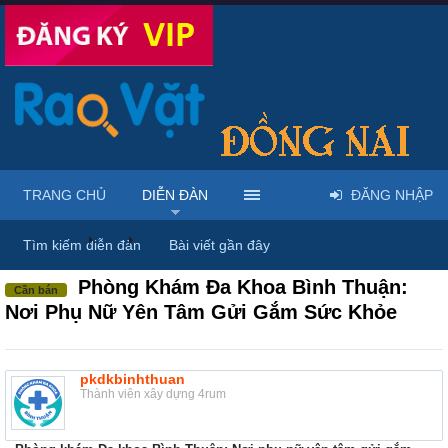
TRANG CHỦ
DIỄN ĐÀN
ĐĂNG NHẬP
Diễn đàn
...
Dược phẩm, y tế & sách báo
Tìm kiếm diễn đàn
Bài viết gần đây
Phòng Khám Đa Khoa Bình Thuận:
Cần bán
Nơi Phụ Nữ Yên Tâm Gửi Gắm Sức Khỏe
pkdkbinhthuan
Thành viên xây dựng 4rum