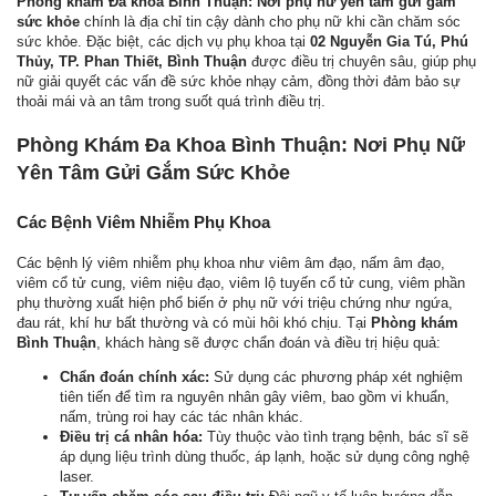
Phòng khám Đa khoa Bình Thuận: Nơi phụ nữ yên tâm gửi gắm
sức khỏe
chính là địa chỉ tin cậy dành cho phụ nữ khi cần chăm sóc
sức khỏe. Đặc biệt, các dịch vụ phụ khoa tại
02 Nguyễn Gia Tú, Phú
Thủy, TP. Phan Thiết, Bình Thuận
được điều trị chuyên sâu, giúp phụ
nữ giải quyết các vấn đề sức khỏe nhạy cảm, đồng thời đảm bảo sự
thoải mái và an tâm trong suốt quá trình điều trị.
Phòng Khám Đa Khoa Bình Thuận: Nơi Phụ Nữ
Yên Tâm Gửi Gắm Sức Khỏe
Các Bệnh Viêm Nhiễm Phụ Khoa
Các bệnh lý viêm nhiễm phụ khoa như viêm âm đạo, nấm âm đạo,
viêm cổ tử cung, viêm niệu đạo, viêm lộ tuyến cổ tử cung, viêm phần
phụ thường xuất hiện phổ biến ở phụ nữ với triệu chứng như ngứa,
đau rát, khí hư bất thường và có mùi hôi khó chịu. Tại
Phòng khám
Bình Thuận
, khách hàng sẽ được chẩn đoán và điều trị hiệu quả:
Chẩn đoán chính xác:
Sử dụng các phương pháp xét nghiệm
tiên tiến để tìm ra nguyên nhân gây viêm, bao gồm vi khuẩn,
nấm, trùng roi hay các tác nhân khác.
Điều trị cá nhân hóa:
Tùy thuộc vào tình trạng bệnh, bác sĩ sẽ
áp dụng liệu trình dùng thuốc, áp lạnh, hoặc sử dụng công nghệ
laser.