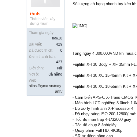
Số lượng có hạng nhanh tay kẻo lở 
thuh
Thành viên xây
dựng 4rum
Tham gia ngày:
8/9/18
Bài viết:
429
Đã được thích:
0
Tặng ngay 4,000,000VNĐ khi mua 
Điểm thành tích:
427
Fujifilm X-T30 Body + XF 35mm F1.
Giới tính:
Nữ
Nơi ở:
đà nẵng
Fujifilm X-T30 XC 15-45mm Kit + X
Web:
https://kyma.vn/may-
Fujifilm X-T30 XC 18-55mm Kit + X
anh/
- Cảm biến APS-C X-Trans CMOS IV
- Màn hình LCD nghiêng 3.0inch 1.
- Bộ xử lý hình ảnh X-Processor 4
- Độ nhạy sáng ISO 200-12800( mở 
- Tốc độ màn trập 4-1/32000 giây
- Tốc độ chụp 8 ảnh/giây
- Quay phim Full HD, 4K30p
- SR tự động nâng cao