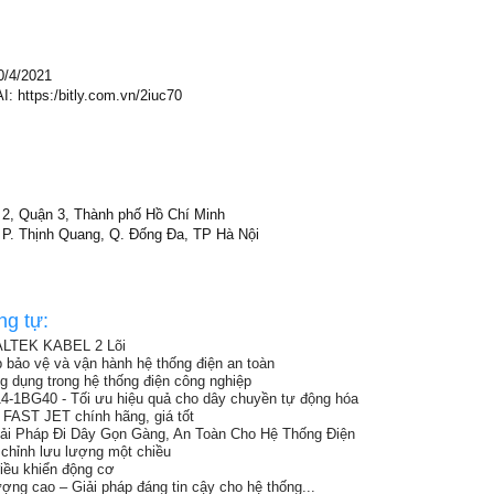
0/4/2021
https:/bitly.com.vn/2iuc70
2, Quận 3, Thành phố Hồ Chí Minh
P. Thịnh Quang, Q. Đống Đa, TP Hà Nội
ng tự:
ALTEK KABEL 2 Lõi
p bảo vệ và vận hành hệ thống điện an toàn
ng dụng trong hệ thống điện công nghiệp
-1BG40 - Tối ưu hiệu quả cho dây chuyền tự động hóa
 FAST JET chính hãng, giá tốt
ải Pháp Đi Dây Gọn Gàng, An Toàn Cho Hệ Thống Điện
chỉnh lưu lượng một chiều
điều khiển động cơ
ợng cao – Giải pháp đáng tin cậy cho hệ thống...