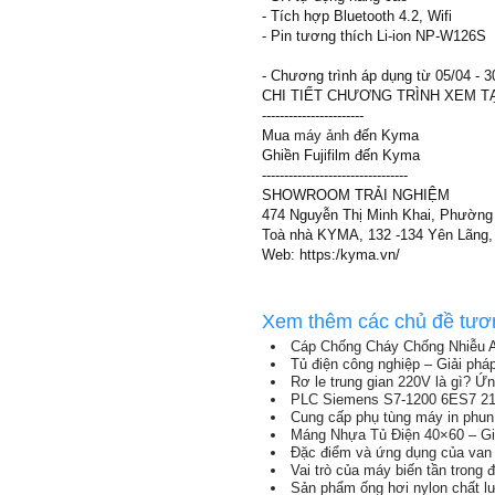
- Tích hợp Bluetooth 4.2, Wifi
- Pin tương thích Li-ion NP-W126S
- Chương trình áp dụng từ 05/04 - 3
CHI TIẾT CHƯƠNG TRÌNH XEM TẠI: 
-----------------------
Mua
máy ảnh
đến Kyma
Ghiền Fujifilm đến Kyma
---------------------------------
SHOWROOM TRẢI NGHIỆM
474 Nguyễn Thị Minh Khai, Phường 
Toà nhà KYMA, 132 -134 Yên Lãng, 
Web: https:/kyma.vn/
Xem thêm các chủ đề tươ
Cáp Chống Cháy Chống Nhiễu 
Tủ điện công nghiệp – Giải phá
Rơ le trung gian 220V là gì? Ứ
PLC Siemens S7-1200 6ES7 214
Cung cấp phụ tùng máy in phun
Máng Nhựa Tủ Điện 40×60 – Gi
Đặc điểm và ứng dụng của van 
Vai trò của máy biến tần trong 
Sản phẩm ống hơi nylon chất lư