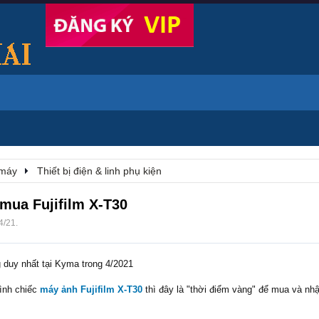
 máy
Thiết bị điện & linh phụ kiện
mua Fujifilm X-T30
4/21
.
g duy nhất tại Kyma trong 4/2021
ình chiếc
máy ảnh Fujifilm X-T30
thì đây là "thời điểm vàng" để mua và nh