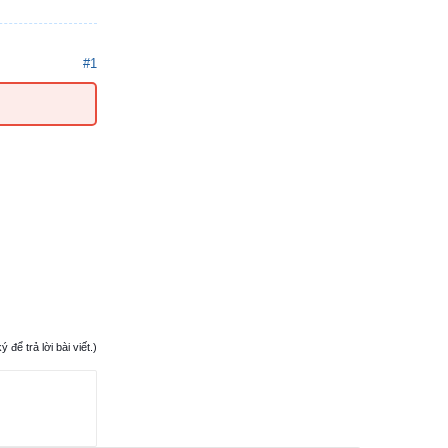
#1
ể trả lời bài viết.)