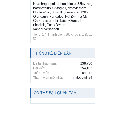
Khanhnganpalletnhua
hitclub88lovevn
,
,
natobetgiris9
33agid1
dafavietnam
,
,
,
Hitclub26in
68winllc
huyentran1205
,
,
,
Gioi danh
Pandalog
Nghiêm Hà My
,
,
,
Gametaixiumobi
Taixiu68social
,
,
nhadinh
Caco Decor
,
,
vanchuyenachau1
Tổng: 17 (Thành viên: 16, Khách: 1, Bots:
0)
THỐNG KÊ DIỄN ĐÀN
Đề tài thảo luận:
238,730
Bài viết:
254,162
Thành viên:
84,271
Thành viên mới nhất:
natobetgiris9
CÓ THỂ BẠN QUAN TÂM