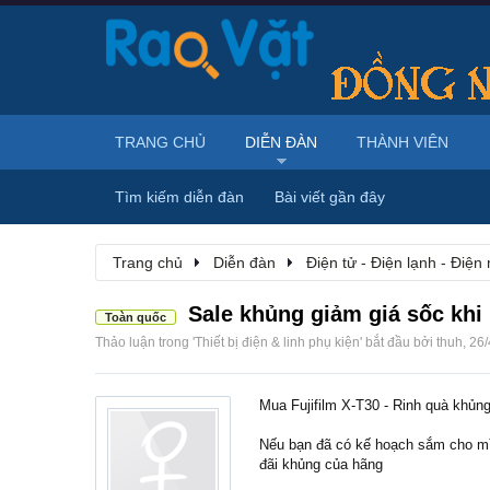
TRANG CHỦ
DIỄN ĐÀN
THÀNH VIÊN
Tìm kiếm diễn đàn
Bài viết gần đây
Trang chủ
Diễn đàn
Điện tử - Điện lạnh - Điện
Sale khủng giảm giá sốc khi 
Toàn quốc
Thảo luận trong '
Thiết bị điện & linh phụ kiện
' bắt đầu bởi
thuh
,
26/
Mua Fujifilm X-T30 - Rinh quà khủn
Nếu bạn đã có kế hoạch sắm cho m
đãi khủng của hãng