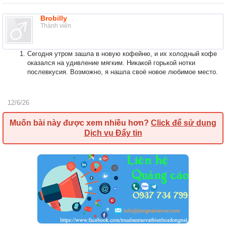
Brobilly
Thành viên
Сегодня утром зашла в новую кофейню, и их холодный кофе
оказался на удивление мягким. Никакой горькой нотки
послевкусия. Возможно, я нашла своё новое любимое место.
12/6/26
Muốn bài này được xem nhiều hơn?
Click để sử dụng
Dịch vụ Đẩy tin