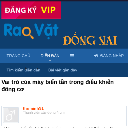
TRANG CHỦ
DIỄN ĐÀN
ĐĂNG NHẬP
Diễn đàn
...
Thiết bị điện & linh phụ kiện
Tìm kiếm diễn đàn
Bài viết gần đây
Vai trò của máy biến tần trong điều khiển
động cơ
thuminh91
Thành viên xây dựng 4rum