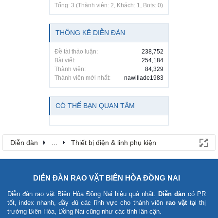
Tổng: 3 (Thành viên: 2, Khách: 1, Bots: 0)
THỐNG KÊ DIỄN ĐÀN
Đề tài thảo luận:
238,752
Bài viết:
254,184
Thành viên:
84,329
Thành viên mới nhất:
nawillade1983
CÓ THỂ BẠN QUAN TÂM
Diễn đàn
...
Thiết bị điện & linh phụ kiện
DIỄN ĐÀN RAO VẶT BIÊN HÒA ĐỒNG NAI
Diễn đàn rao vặt Biên Hòa Đồng Nai
hiệu quả nhất.
Diễn đàn
có PR
tốt, index nhanh, đầy đủ các lĩnh vực cho thành viên
rao vặt
tại thị
trường Biên Hòa, Đồng Nai cũng như các tỉnh lân cận.