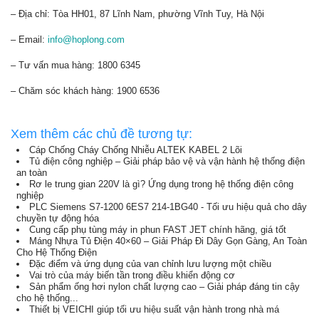
– Địa chỉ: Tòa HH01, 87 Lĩnh Nam, phường Vĩnh Tuy, Hà Nội
– Email:
info@hoplong.com
– Tư vấn mua hàng: 1800 6345
– Chăm sóc khách hàng: 1900 6536
Xem thêm các chủ đề tương tự:
Cáp Chống Cháy Chống Nhiễu ALTEK KABEL 2 Lõi
Tủ điện công nghiệp – Giải pháp bảo vệ và vận hành hệ thống điện
an toàn
Rơ le trung gian 220V là gì? Ứng dụng trong hệ thống điện công
nghiệp
PLC Siemens S7-1200 6ES7 214-1BG40 - Tối ưu hiệu quả cho dây
chuyền tự động hóa
Cung cấp phụ tùng máy in phun FAST JET chính hãng, giá tốt
Máng Nhựa Tủ Điện 40×60 – Giải Pháp Đi Dây Gọn Gàng, An Toàn
Cho Hệ Thống Điện
Đặc điểm và ứng dụng của van chỉnh lưu lượng một chiều
Vai trò của máy biến tần trong điều khiển động cơ
Sản phẩm ống hơi nylon chất lượng cao – Giải pháp đáng tin cậy
cho hệ thống...
Thiết bị VEICHI giúp tối ưu hiệu suất vận hành trong nhà má