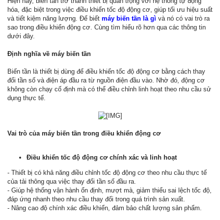
Hiện nay, biến tần trở thành thiết bị quan trọng với hệ thống tự động
hóa, đặc biệt trong việc điều khiển tốc độ động cơ, giúp tối ưu hiệu suất
và tiết kiệm năng lượng. Để biết
máy biến tần là gì
và nó có vai trò ra
sao trong điều khiển động cơ. Cùng tìm hiểu rõ hơn qua các thông tin
dưới đây.
Định nghĩa về máy biến tần
Biến tần là thiết bị dùng để điều khiển tốc độ động cơ bằng cách thay
đổi tần số và điện áp đầu ra từ nguồn điện đầu vào. Nhờ đó, động cơ
không còn chạy cố định mà có thể điều chỉnh linh hoạt theo nhu cầu sử
dụng thực tế.
Vai trò của máy biến tần trong điều khiển động cơ
Điều khiển tốc độ động cơ chính xác và linh hoạt
- Thiết bị có khả năng điều chỉnh tốc độ động cơ theo nhu cầu thực tế
của tải thông qua việc thay đổi tần số đầu ra.
- Giúp hệ thống vận hành ổn định, mượt mà, giảm thiểu sai lệch tốc độ,
đáp ứng nhanh theo nhu cầu thay đổi trong quá trình sản xuất.
- Nâng cao độ chính xác điều khiển, đảm bảo chất lượng sản phẩm.